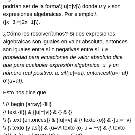
podrían ser de la forma
\(|u|=|v|\)
donde
u
y
v
son
expresiones algebraicas. Por ejemplo,
\
(|x−3|=|2x+1|\)
.
¿Cómo los resolveríamos? Si dos expresiones
algebraicas son iguales en valor absoluto, entonces
son iguales entre sí o negativas entre sí.
La
propiedad para ecuaciones de valor absoluto dice
que para cualquier expresión algebraica,
u
, y un
número real positivo, a, si
\(|u|=a\)
, entonces
\(u=−a\)
o
\(u=a\)
.
Esto nos dice que
\ (\ begin {array} {llll}
{\ text {if}} & {|u|=|v|} & {} & {}
\\ {\ text {entonces}} & {|u|=v} & {\ texto {o}} & {|u|=−v}
\\ {\ texto {y así}} & {u=v\ texto {o} u = −v} & {\ texto