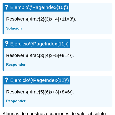
Ejemplo
\(\PageIndex{10}\)
Resolver:
\(|\frac{2}{3}x−4|+11=3\)
.
Solución
Ejercicio
\(\PageIndex{11}\)
Resolver:
\(|\frac{3}{4}x−5|+9=4\)
.
Responder
Ejercicio
\(\PageIndex{12}\)
Resolver:
\(|\frac{5}{6}x+3|+8=6\)
.
Responder
Algunas de nuestras ecuaciones de valor absoluto