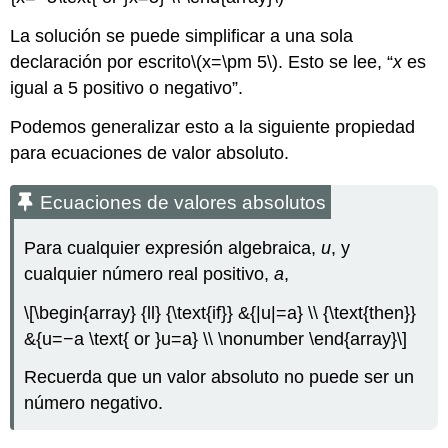
La solución se puede simplificar a una sola
declaración por escrito
\(x=\pm 5\)
. Esto se lee, “
x
es
igual a 5 positivo o negativo”.
Podemos generalizar esto a la siguiente propiedad
para ecuaciones de valor absoluto.
Ecuaciones de valores absolutos
Para cualquier expresión algebraica,
u
, y
cualquier número real positivo,
a
,
\[\begin{array} {ll} {\text{if}} &{|u|=a} \\ {\text{then}}
&{u=−a \text{ or }u=a} \\ \nonumber \end{array}\]
Recuerda que un valor absoluto no puede ser un
número negativo.