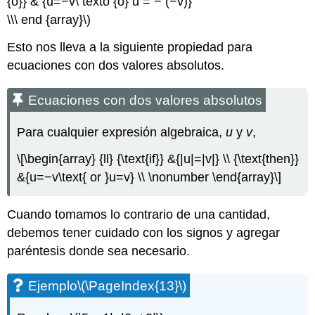
{o}} & {u=−v\ texto {o} u = − (−v)}
\\\ end {array}\)
Esto nos lleva a la siguiente propiedad para
ecuaciones con dos valores absolutos.
Ecuaciones con dos valores absolutos
Para cualquier expresión algebraica,
u
y
v
,
\[\begin{array} {ll} {\text{if}} &{|u|=|v|} \\ {\text{then}}
&{u=−v\text{ or }u=v} \\ \nonumber \end{array}\]
Cuando tomamos lo contrario de una cantidad,
debemos tener cuidado con los signos y agregar
paréntesis donde sea necesario.
Ejemplo
\(\PageIndex{13}\)