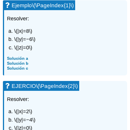
Ejemplo
\(\PageIndex{1}\)
Resolver:
\(|x|=8\)
\(|y|=−6\)
\(|z|=0\)
Solución a
Solución b
Solución c
EJERCIO
\(\PageIndex{2}\)
Resolver:
\(|x|=2\)
\(|y|=−4\)
\(|z|=0\)