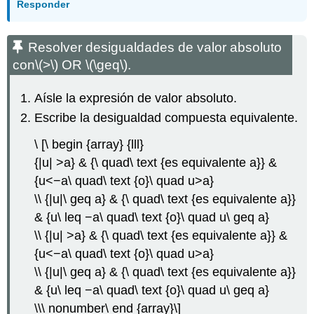
Responder
Resolver desigualdades de valor absoluto
con
\(>\)
OR
\(\geq\)
.
Aísle la expresión de valor absoluto.
Escribe la desigualdad compuesta equivalente.
\ [\ begin {array} {lll}
{|u| >a} & {\ quad\ text {es equivalente a}} &
{u<−a\ quad\ text {o}\ quad u>a}
\\ {|u|\ geq a} & {\ quad\ text {es equivalente a}}
& {u\ leq −a\ quad\ text {o}\ quad u\ geq a}
\\ {|u| >a} & {\ quad\ text {es equivalente a}} &
{u<−a\ quad\ text {o}\ quad u>a}
\\ {|u|\ geq a} & {\ quad\ text {es equivalente a}}
& {u\ leq −a\ quad\ text {o}\ quad u\ geq a}
\\\ nonumber\ end {array}\]