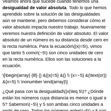
Veamos ahora qué sucede cuando tenemos una
desigualdad de valor absoluta
. Todo lo que hemos
aprendido sobre la solución de las desigualdades
aún se mantiene, pero debemos considerar cómo el
valor absoluto impacta nuestro trabajo. Nuevamente
veremos nuestra definición de valor absoluto. El valor
absoluto de un número es su distancia desde cero en
la recta numérica. Para la ecuación
\(|x|=5\)
, vimos
que tanto 5 como
\(−5\)
son cinco unidades de cero
en la recta numérica. Ellos son las soluciones a la
ecuación.
\[\begin{array} {lll} {} &{|x|=5} &{} \\ {x=−5} &{\text{or}}
&{x=5} \\ \nonumber \end{array}\]
¿Qué pasa con la desigualdad
\(|x|\leq 5\)
? ¿Dónde
están los números cuya distancia es menor o igual a
5? Sabemos
\(−5\)
y 5 son ambas cinco unidades a
partir de cero. Todos los números entre
\(−5\)
y 5 son