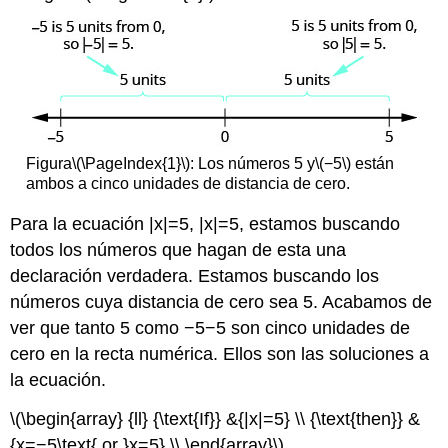
Figura
\(\PageIndex{1}\)
: Los números 5 y
\(−5\)
están
ambos a cinco unidades de distancia de cero.
Para la ecuación |x|=5, |x|=5, estamos buscando
todos los números que hagan de esta una
declaración verdadera. Estamos buscando los
números cuya distancia de cero sea 5. Acabamos de
ver que tanto 5 como −5−5 son cinco unidades de
cero en la recta numérica. Ellos son las soluciones a
la ecuación.
\(\begin{array} {ll} {\text{If}} &{|x|=5} \\ {\text{then}} &
{x=−5\text{ or }x=5} \\ \end{array}\)