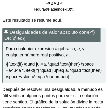
Figura
\(\PageIndex{3}\)
.
Este resultado se resume aquí.
Desigualdades de valor absoluto con
\(<\)
OR
\(\leq\)
Para cualquier expresión algebraica,
u
, y
cualquier número real positivo,
a
,
\[ \text{if} \quad |u|<a, \quad \text{then} \space
−a<u<a \\ \text{if} \quad |u|\leq a, \quad \text{then}
\space−a\leq u\leq a \nonumber\]
Después de resolver una desigualdad, a menudo es
útil verificar algunos puntos para ver si la solución
tiene sentido. El gráfico de la solución divide la recta