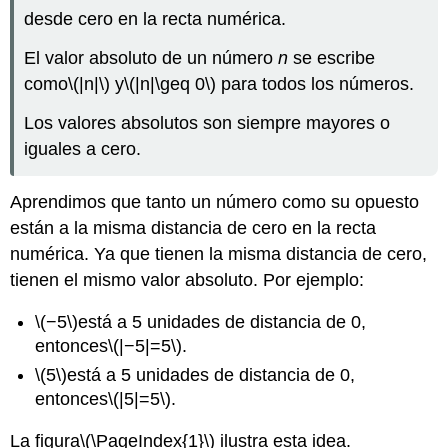
desde cero en la recta numérica.
El valor absoluto de un número
n
se escribe
como
\(|n|\)
y
\(|n|\geq 0\)
para todos los números.
Los valores absolutos son siempre mayores o
iguales a cero.
Aprendimos que tanto un número como su opuesto
están a la misma distancia de cero en la recta
numérica. Ya que tienen la misma distancia de cero,
tienen el mismo valor absoluto. Por ejemplo:
\(−5\)
está a 5 unidades de distancia de 0,
entonces
\(|−5|=5\)
.
\(5\)
está a 5 unidades de distancia de 0,
entonces
\(|5|=5\)
.
La figura
\(\PageIndex{1}\)
ilustra esta idea.