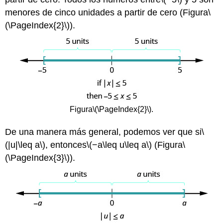
menores de cinco unidades a partir de cero (Figura
\
(\PageIndex{2}\)
).
Figura
\(\PageIndex{2}\)
.
De una manera más general, podemos ver que si
\
(|u|\leq a\)
, entonces
\(−a\leq u\leq a\)
(Figura
\
(\PageIndex{3}\)
).