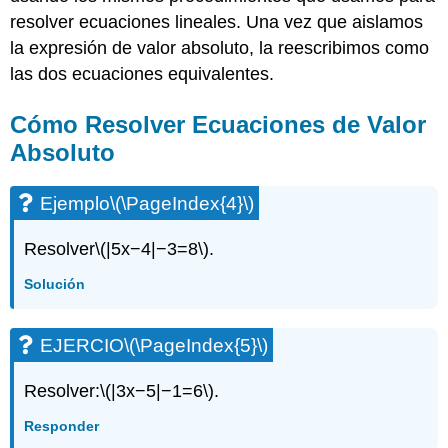
resolver ecuaciones lineales. Una vez que aislamos
la expresión de valor absoluto, la reescribimos como
las dos ecuaciones equivalentes.
Cómo Resolver Ecuaciones de Valor
Absoluto
Ejemplo
\(\PageIndex{4}\)
Resolver
\(|5x−4|−3=8\)
.
Solución
EJERCIO
\(\PageIndex{5}\)
Resolver:
\(|3x−5|−1=6\)
.
Responder