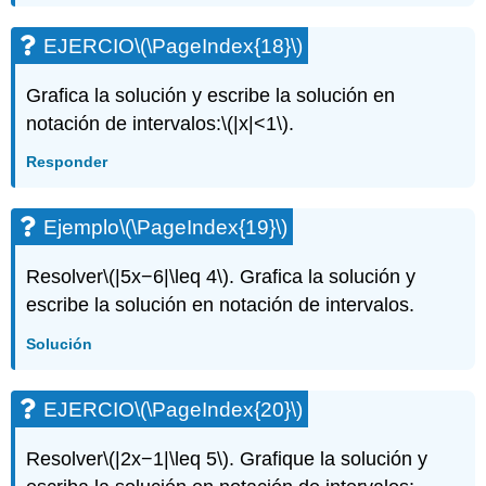
EJERCIO
\(\PageIndex{18}\)
Grafica la solución y escribe la solución en
notación de intervalos:
\(|x|<1\)
.
Responder
Ejemplo
\(\PageIndex{19}\)
Resolver
\(|5x−6|\leq 4\)
. Grafica la solución y
escribe la solución en notación de intervalos.
Solución
EJERCIO
\(\PageIndex{20}\)
Resolver
\(|2x−1|\leq 5\)
. Grafique la solución y