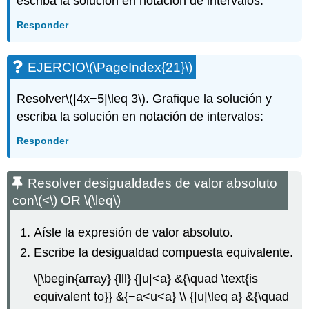
escriba la solución en notación de intervalos:
Responder
EJERCIO
\(\PageIndex{21}\)
Resolver
\(|4x−5|\leq 3\)
. Grafique la solución y
escriba la solución en notación de intervalos:
Responder
Resolver desigualdades de valor absoluto
con
\(<\)
OR
\(\leq\)
Aísle la expresión de valor absoluto.
Escribe la desigualdad compuesta equivalente.
\[\begin{array} {lll} {|u|<a} &{\quad \text{is
equivalent to}} &{−a<u<a} \\ {|u|\leq a} &{\quad