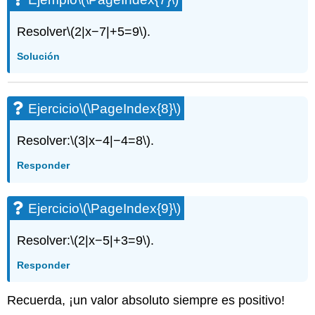
Resolver
\(2|x−7|+5=9\)
.
Solución
Ejercicio
\(\PageIndex{8}\)
Resolver:
\(3|x−4|−4=8\)
.
Responder
Ejercicio
\(\PageIndex{9}\)
Resolver:
\(2|x−5|+3=9\)
.
Responder
Recuerda, ¡un valor absoluto siempre es positivo!