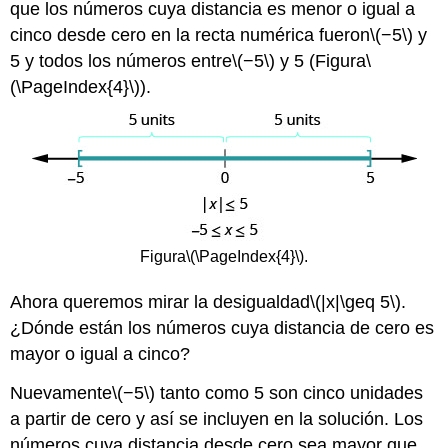
que los números cuya distancia es menor o igual a
cinco desde cero en la recta numérica fueron
\(−5\)
y
5 y todos los números entre
\(−5\)
y 5 (Figura
\
(\PageIndex{4}\)
).
Figura
\(\PageIndex{4}\)
.
Ahora queremos mirar la desigualdad
\(|x|\geq 5\)
.
¿Dónde están los números cuya distancia de cero es
mayor o igual a cinco?
Nuevamente
\(−5\)
tanto como 5 son cinco unidades
a partir de cero y así se incluyen en la solución. Los
números cuya distancia desde cero sea mayor que