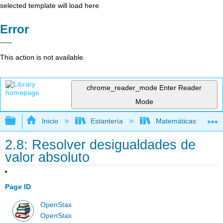
selected template will load here
Error
This action is not available.
chrome_reader_mode
Enter Reader
Mode
Expandir/contraer jerarquía global
Inicio
Estantería
Matemáticas
2.8: Resolver desigualdades de
valor absoluto
Page ID
OpenStax
OpenStax