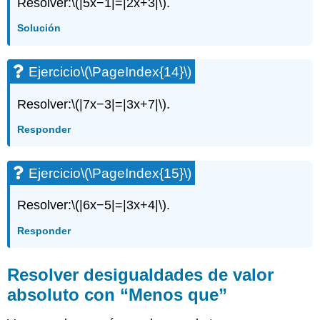
Resolver:
\(|5x−1|=|2x+3|\)
.
Solución
Ejercicio
\(\PageIndex{14}\)
Resolver:
\(|7x−3|=|3x+7|\)
.
Responder
Ejercicio
\(\PageIndex{15}\)
Resolver:
\(|6x−5|=|3x+4|\)
.
Responder
Resolver desigualdades de valor
absoluto con “Menos que”