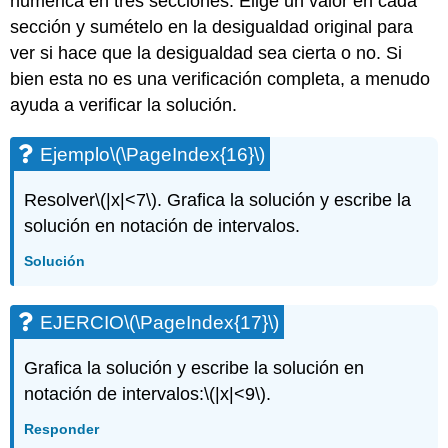
numérica en tres secciones. Elige un valor en cada
sección y sumételo en la desigualdad original para
ver si hace que la desigualdad sea cierta o no. Si
bien esta no es una verificación completa, a menudo
ayuda a verificar la solución.
Ejemplo
\(\PageIndex{16}\)
Resolver
\(|x|<7\)
. Grafica la solución y escribe la
solución en notación de intervalos.
Solución
EJERCIO
\(\PageIndex{17}\)
Grafica la solución y escribe la solución en
notación de intervalos:
\(|x|<9\)
.
Responder