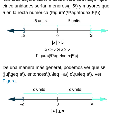
cinco unidades serían menores
\(−5\)
y mayores que
5 en la recta numérica (Figura
\(\PageIndex{5}\)
).
Figura
\(\PageIndex{5}\)
.
De una manera más general, podemos ver que si
\
(|u|\geq a\)
, entonces
\(u\leq −a\)
o
\(u\leq a\)
. Ver
Figura
.