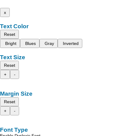
x
Text Color
Reset
Bright
Blues
Gray
Inverted
Text Size
Reset
+
-
Margin Size
Reset
+
-
Font Type
Enable Dyslexic Font