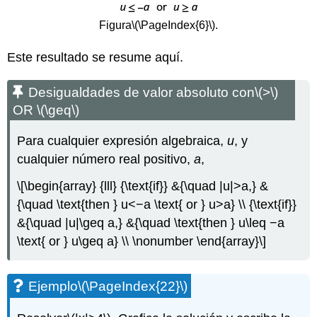
Figura
\(\PageIndex{6}\)
.
Este resultado se resume aquí.
Desigualdades de valor absoluto con
\(>\)
OR
\(\geq\)
Para cualquier expresión algebraica,
u
, y
cualquier número real positivo,
a
,
\[\begin{array} {lll} {\text{if}} &{\quad |u|>a,} &
{\quad \text{then } u<−a \text{ or } u>a} \\ {\text{if}}
&{\quad |u|\geq a,} &{\quad \text{then } u\leq −a
\text{ or } u\geq a} \\ \nonumber \end{array}\]
Ejemplo
\(\PageIndex{22}\)