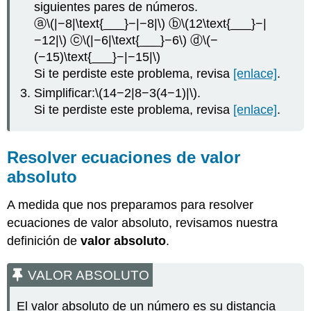
siguientes pares de números.
ⓐ
\(|−8|\text{___}−|−8|\)
ⓑ
\(12\text{___}−|
−12|\)
ⓒ
\(|−6|\text{___}−6\)
ⓓ
\(−
(−15)\text{___}−|−15|\)
Si te perdiste este problema, revisa
[enlace]
.
Simplificar:
\(14−2|8−3(4−1)|\)
.
Si te perdiste este problema, revisa
[enlace]
.
Resolver ecuaciones de valor
absoluto
A medida que nos preparamos para resolver
ecuaciones de valor absoluto, revisamos nuestra
definición de
valor absoluto
.
VALOR ABSOLUTO
El valor absoluto de un número es su distancia