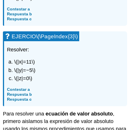
Contestar a
Respuesta b
Respuesta c
EJERCIO
\(\PageIndex{3}\)
Resolver:
\(|x|=11\)
\(|y|=−5\)
\(|z|=0\)
Contestar a
Respuesta b
Respuesta c
Para resolver una
ecuación de valor absoluto
,
primero aislamos la expresión de valor absoluto
usando los mismos procedimientos que usamos para