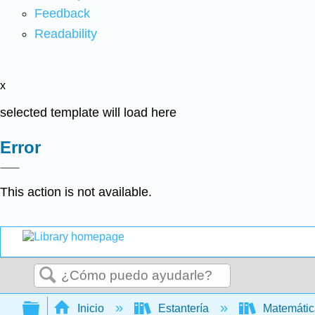
Feedback
Readability
x
selected template will load here
Error
This action is not available.
Buscar
Expandir/contraer jerarquía global
Inicio
Estantería
Matemáti