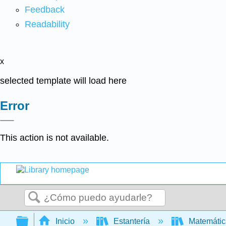
Feedback
Readability
x
selected template will load here
Error
This action is not available.
Buscar
Expandir/contraer jerarquía global
Inicio
Estantería
Matemáti