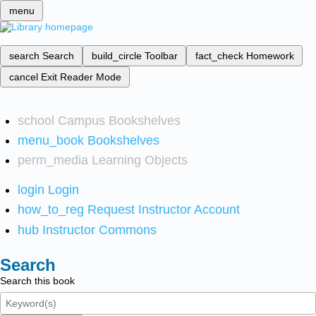
menu
search
Search
build_circle
Toolbar
fact_check
Homework
cancel
Exit Reader Mode
school
Campus Bookshelves
menu_book
Bookshelves
perm_media
Learning Objects
login
Login
how_to_reg
Request Instructor Account
hub
Instructor Commons
Search
Search this book