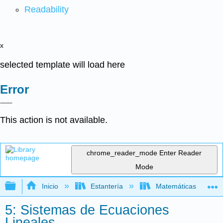
Readability
x
selected template will load here
Error
This action is not available.
chrome_reader_mode
Enter Reader
Mode
Expandir/contraer jerarquía global
Inicio
Estantería
Matemáticas
5: Sistemas de Ecuaciones
Lineales