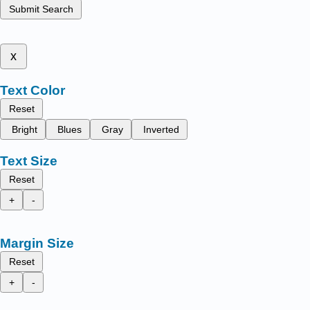
Submit Search
x
Text Color
Reset
Bright
Blues
Gray
Inverted
Text Size
Reset
+
-
Margin Size
Reset
+
-