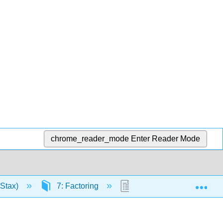
chrome_reader_mode
Enter Reader Mode
Exp
nStax)
7: Factoring
7.6: Ecuaciones cuadrát