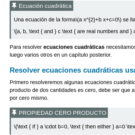
Ecuación cuadrática
Una ecuación de la forma
\(a x^{2}+b x+c=0\)
se ll
\[a, b, \text { and } c \text { are real numbers and } 
Para resolver
ecuaciones cuadráticas
necesitamos
luego varios otros en un capítulo posterior.
Resolver ecuaciones cuadráticas us
Primero resolveremos algunas ecuaciones cuadrátic
producto de dos cantidades es cero, debe ser que a
por cero mismo.
PROPIEDAD CERO PRODUCTO
\(\text { If } a \cdot b=0, \text { then either } a=0 \tex