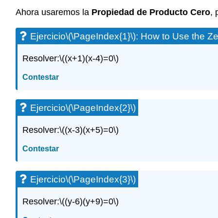
Ahora usaremos la
Propiedad de Producto Cero
, 
Ejercicio
\(\PageIndex{1}\)
: How to Use the Ze
Resolver:
\((x+1)(x-4)=0\)
Contestar
Ejercicio
\(\PageIndex{2}\)
Resolver:
\((x-3)(x+5)=0\)
Contestar
Ejercicio
\(\PageIndex{3}\)
Resolver:
\((y-6)(y+9)=0\)