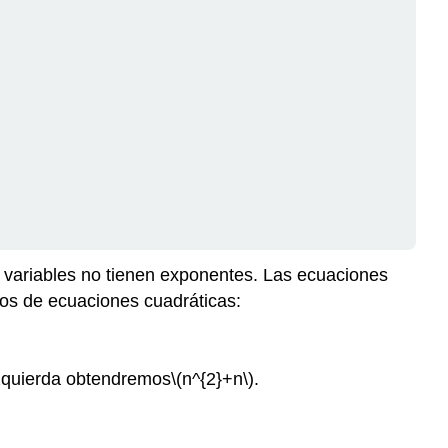
as variables no tienen exponentes. Las ecuaciones
los de ecuaciones cuadráticas:
izquierda obtendremos
\(n^{2}+n\)
.