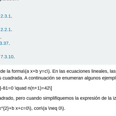
 2.3.1
.
 2.2.1
.
)
.
.3.37
.
 7.3.10
.
de la forma
\(a x+b y=c\)
. En las ecuaciones lineales, l
es cuadrada. A continuación se enumeran algunos ejemp
2}-81=0 \quad n(n+1)=42\]
uadrado, pero cuando simplifiquemos la expresión de la 
 x^{2}+b x+c=0\)
, con
\(a \neq 0\)
.