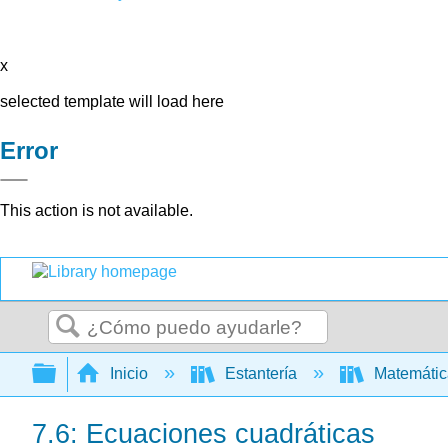
x
selected template will load here
Error
This action is not available.
Buscar
Expandir/contraer jerarquía global
Inicio
Estantería
Matemáti
7.6: Ecuaciones cuadráticas