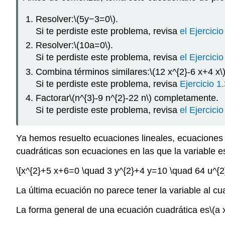
Resolver:
\(5y−3=0\)
.
Si te perdiste este problema, revisa
el Ejercicio
Resolver:
\(10a=0\)
.
Si te perdiste este problema, revisa
el Ejercicio
Combina términos similares:
\(12 x^{2}-6 x+4 x\
Si te perdiste este problema, revisa
Ejercicio 1
Factorar
\(n^{3}-9 n^{2}-22 n\)
completamente.
Si te perdiste este problema, revisa
el Ejercicio
Ya hemos resuelto ecuaciones lineales, ecuaciones 
cuadráticas son ecuaciones en las que la variable 
\[x^{2}+5 x+6=0 \quad 3 y^{2}+4 y=10 \quad 64 u^{
La última ecuación no parece tener la variable al c
La forma general de una ecuación cuadrática es
\(a