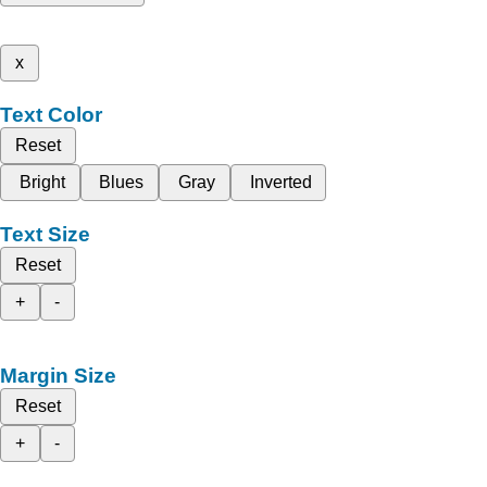
x
Text Color
Reset
Bright
Blues
Gray
Inverted
Text Size
Reset
+
-
Margin Size
Reset
+
-