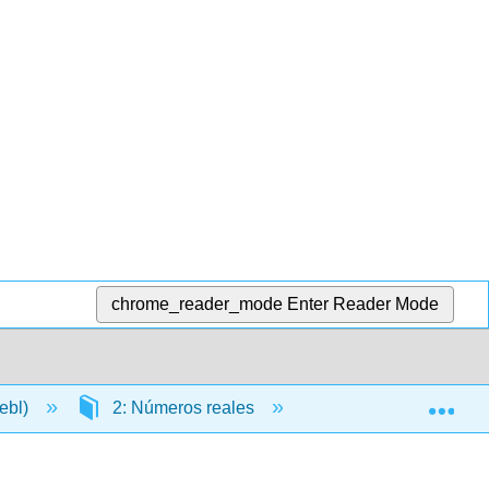
chrome_reader_mode
Enter Reader Mode
Exp
Lebl)
2: Números reales
2.1: Propiedades b