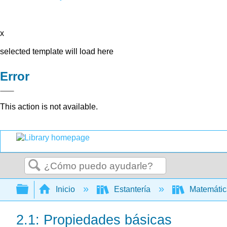
x
selected template will load here
Error
This action is not available.
Buscar
Expandir/contraer jerarquía global
Inicio
Estantería
Matemáti
2.1: Propiedades básicas