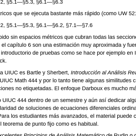
.2, §5.1—§5.3, §6.1—§6.3
ricos que se ejecuta bastante más rápido (como UW 52
.2, §5.1—§5.3, §6.1—§6.2, §7.1—§7.6
pido sin espacios métricos que cubran todas las seccion
a el capítulo 6 son una estimación muy aproximada y fue
so introductorio de pruebas como se hace por ejemplo en 
ck.
 la UIUC es Bartle y Sherbert,
Introducción al Análisis Re
IUC Math 444 y por lo tanto tiene algunas similitudes c
iones no etiquetadas. El enfoque Darboux es mucho más
UIUC 444 dentro de un semestre y aún así dedicar algún 
ularidad de soluciones de ecuaciones diferenciales ordi
 Para los estudiantes más avanzados, el material puede
 teorema de punto fijo como es habitual.
xcelentes Principios de Análisis Matemático de
Rudin o 