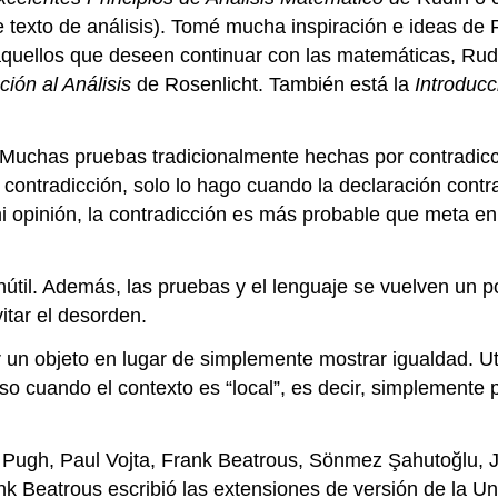
 de texto de análisis). Tomé mucha inspiración e ideas d
quellos que deseen continuar con las matemáticas, Rudi
ción al Análisis
de Rosenlicht. También está la
Introducc
 Muchas pruebas tradicionalmente hechas por contradicci
por contradicción, solo lo hago cuando la declaración co
i opinión, la contradicción es más probable que meta en
 inútil. Además, las pruebas y el lenguaje se vuelven 
itar el desorden.
r un objeto en lugar de simplemente mostrar igualdad. U
uso cuando el contexto es “local”, es decir, simplemente 
 Pugh, Paul Vojta, Frank Beatrous, Sönmez Şahutoğlu, J
k Beatrous escribió las extensiones de versión de la Uni