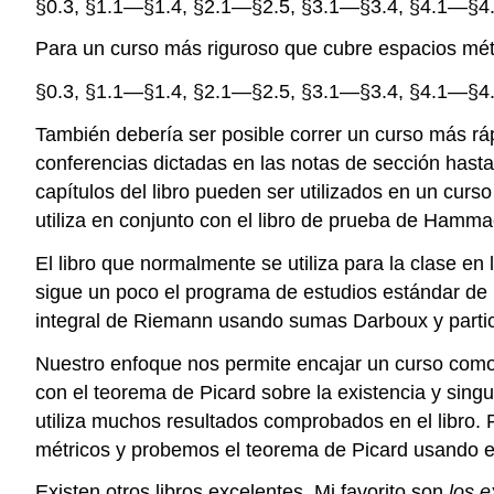
§0.3, §1.1—§1.4, §2.1—§2.5, §3.1—§3.4, §4.1—§4
Para un curso más riguroso que cubre espacios mét
§0.3, §1.1—§1.4, §2.1—§2.5, §3.1—§3.4, §4.1—§4
También debería ser posible correr un curso más rá
conferencias dictadas en las notas de sección hast
capítulos del libro pueden ser utilizados en un cur
utiliza en conjunto con el libro de prueba de Hamma
El libro que normalmente se utiliza para la clase en
sigue un poco el programa de estudios estándar de U
integral de Riemann usando sumas Darboux y partic
Nuestro enfoque nos permite encajar un curso como 
con el teorema de Picard sobre la existencia y sing
utiliza muchos resultados comprobados en el libro.
métricos y probemos el teorema de Picard usando el
Existen otros libros excelentes. Mi favorito son
los e