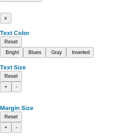
x
Text Color
Reset
Bright
Blues
Gray
Inverted
Text Size
Reset
+
-
Margin Size
Reset
+
-