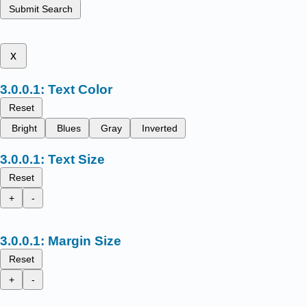
Submit Search
x
Text Color
Reset
Bright
Blues
Gray
Inverted
Text Size
Reset
+
-
Margin Size
Reset
+
-