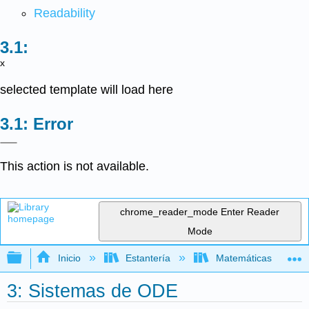
Readability
x
selected template will load here
Error
This action is not available.
chrome_reader_mode
Enter Reader
Mode
Expandir/contraer jerarquía global
Inicio
Estantería
Matemáticas
3: Sistemas de ODE