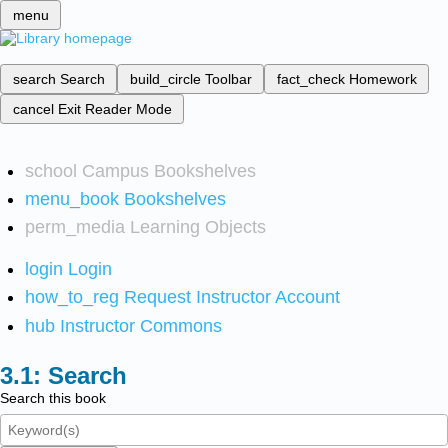
menu
search
Search
build_circle
Toolbar
fact_check
Homework
cancel
Exit Reader Mode
school
Campus Bookshelves
menu_book
Bookshelves
perm_media
Learning Objects
login
Login
how_to_reg
Request Instructor Account
hub
Instructor Commons
Search
Search this book