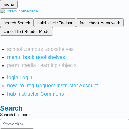
menu
search
Search
build_circle
Toolbar
fact_check
Homework
cancel
Exit Reader Mode
school
Campus Bookshelves
menu_book
Bookshelves
perm_media
Learning Objects
login
Login
how_to_reg
Request Instructor Account
hub
Instructor Commons
Search
Search this book