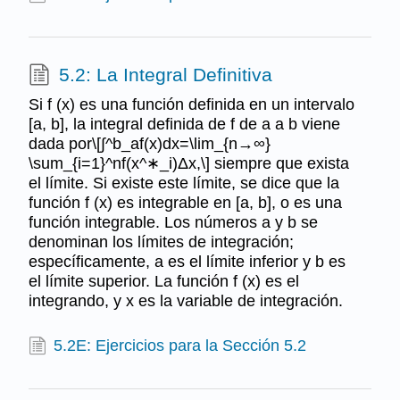
5.2: La Integral Definitiva
Si f (x) es una función definida en un intervalo
[a, b], la integral definida de f de a a b viene
dada por\[∫^b_af(x)dx=\lim_{n→∞}
\sum_{i=1}^nf(x^∗_i)Δx,\] siempre que exista
el límite. Si existe este límite, se dice que la
función f (x) es integrable en [a, b], o es una
función integrable. Los números a y b se
denominan los límites de integración;
específicamente, a es el límite inferior y b es
el límite superior. La función f (x) es el
integrando, y x es la variable de integración.
5.2E: Ejercicios para la Sección 5.2