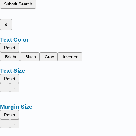
Submit Search
x
Text Color
Reset
Bright
Blues
Gray
Inverted
Text Size
Reset
+
-
Margin Size
Reset
+
-