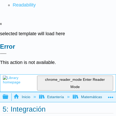
Readability
x
selected template will load here
Error
This action is not available.
chrome_reader_mode
Enter Reader
Mode
Expandir/contraer jerarquía global
Inicio
Estantería
Matemáticas
5: Integración