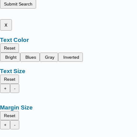
Submit Search
x
Text Color
Reset
Bright
Blues
Gray
Inverted
Text Size
Reset
+
-
Margin Size
Reset
+
-