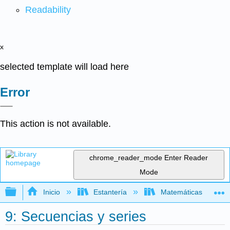
Readability
x
selected template will load here
Error
This action is not available.
chrome_reader_mode
Enter Reader
Mode
Expandir/contraer jerarquía global
Inicio
Estantería
Matemáticas
9: Secuencias y series