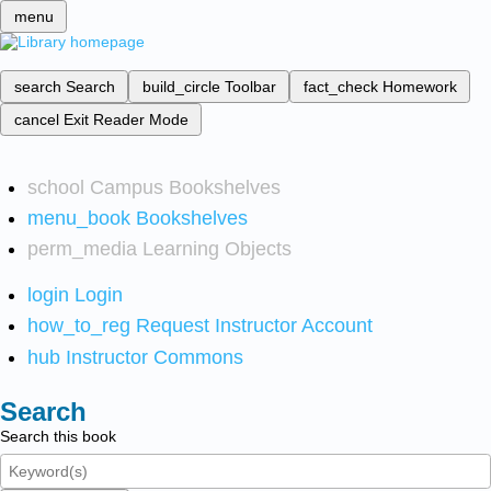
menu
search
Search
build_circle
Toolbar
fact_check
Homework
cancel
Exit Reader Mode
school
Campus Bookshelves
menu_book
Bookshelves
perm_media
Learning Objects
login
Login
how_to_reg
Request Instructor Account
hub
Instructor Commons
Search
Search this book