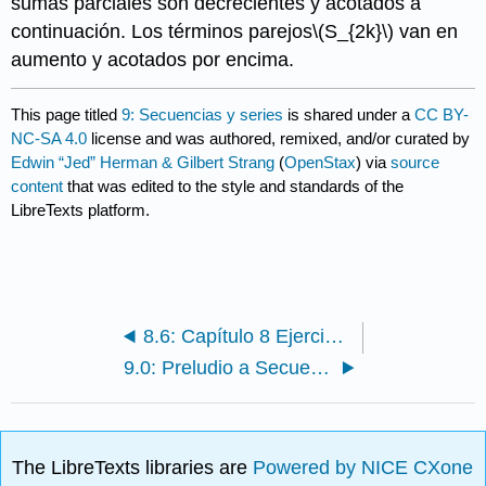
sumas parciales son decrecientes y acotados a
continuación. Los términos parejos
\(S_{2k}\)
van en
aumento y acotados por encima.
This page titled
9: Secuencias y series
is shared under a
CC BY-
NC-SA 4.0
license and was authored, remixed, and/or curated by
Edwin “Jed” Herman & Gilbert Strang
(
OpenStax
) via
source
content
that was edited to the style and standards of the
LibreTexts platform.
8.6: Capítulo 8 Ejercicios de revisión
9.0: Preludio a Secuencia y Serie
The LibreTexts libraries are
Powered by NICE CXone