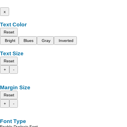
x
Text Color
Reset
Bright
Blues
Gray
Inverted
Text Size
Reset
+
-
Margin Size
Reset
+
-
Font Type
Enable Dyslexic Font