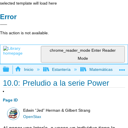
selected template will load here
Error
This action is not available.
chrome_reader_mode
Enter Reader
Mode
Expandir/contraer jerarquía global
Inicio
Estantería
Matemáticas
10.0: Preludio a la serie Power
Page ID
Edwin “Jed” Herman & Gilbert Strang
OpenStax