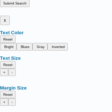
Submit Search
x
Text Color
Reset
Bright
Blues
Gray
Inverted
Text Size
Reset
+
-
Margin Size
Reset
+
-