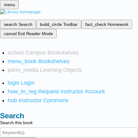
menu
search
Search
build_circle
Toolbar
fact_check
Homework
cancel
Exit Reader Mode
school
Campus Bookshelves
menu_book
Bookshelves
perm_media
Learning Objects
login
Login
how_to_reg
Request Instructor Account
hub
Instructor Commons
Search
Search this book