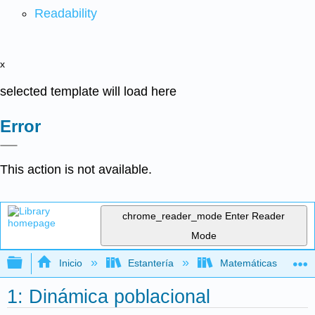
Readability
x
selected template will load here
Error
This action is not available.
chrome_reader_mode
Enter Reader
Mode
Expandir/contraer jerarquía global
Inicio
Estantería
Matemáticas
1: Dinámica poblacional