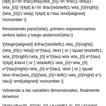
[4pt] &=\ln \frac{\eta}{\eta_{0}}-\ln \frac{1-\eta}{1-
\eta_{0}} \\[4pt] &=\ln \frac{\eta\left(1-\eta_{0}\right)}
{\eta_{0}(1-\eta)} \\[4pt] &=\tau \end{aligned}
\nonumber \]
Resolviendo para
\(\eta\)
, primero exponenciamos
ambos lados y luego aislamos
\(\eta:\)
\[\begin{aligned} &\frac{\eta\left(1-\eta_{0}\right)}
{\eta_{0}(1-\eta)}=e^{\tau}, \text { or } \quad \eta\left(1-
\eta_{0}\right)=\eta_{0} e^{\tau}-\eta \eta_{0} e^{\tau}
\\[4pt] &\text { or } \eta\left(1-\eta_{0}+\eta_{0}
e^{\tau}\right)=\eta_{0} e^{\tau}, \text { or } \quad
\eta=\frac{\eta_{0}}{\eta_{0}+\left(1-\eta_{0}\right) e^{-
\tau}} \end{aligned} \nonumber \]
Volviendo a las variables dimensionales, finalmente
tenemos
\[N(t)=\frac{N_{0}}{N_{0} / K+\left(1-N_{0} / K\right)