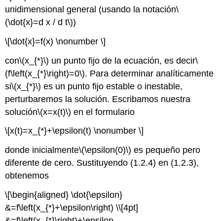
unidimensional general (usando la notación
\
(\dot{x}=d x / d t\)
)
\[\dot{x}=f(x) \nonumber \]
con
\(x_{*}\)
un punto fijo de la ecuación, es decir
\
(f\left(x_{*}\right)=0\)
. Para determinar analíticamente
si
\(x_{*}\)
es un punto fijo estable o inestable,
perturbaremos la solución. Escribamos nuestra
solución
\(x=x(t)\)
en el formulario
\[x(t)=x_{*}+\epsilon(t) \nonumber \]
donde inicialmente
\(\epsilon(0)\)
es pequeño pero
diferente de cero. Sustituyendo (1.2.4) en (1.2.3),
obtenemos
\[\begin{aligned} \dot{\epsilon}
&=f\left(x_{*}+\epsilon\right) \\[4pt]
&=f\left(x_{*}\right)+\epsilon