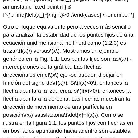
an unstable fixed point if } &
f^{\prime}\left(x_{*}\right)>0 .\end{cases} \nonumber \]
Otro enfoque equivalente pero a veces más sencillo
para analizar la estabilidad de los puntos fijos de una
ecuación unidimensional no lineal como (1.2.3) es
trazar
\(f(x)\)
versus
\(x\)
. Mostramos un ejemplo
genérico en la Fig. 1.1. Los puntos fijos son las
\(x\)
-
intercepciones de la gráfica. Las flechas
direccionales en el
\(x\)
eje -se pueden dibujar en
función del signo de
\(f(x)\)
. Si
\(f(x)<0\)
, entonces la
flecha apunta a la izquierda; si
\(f(x)>0\)
, entonces la
flecha apunta a la derecha. Las flechas muestran la
dirección de movimiento de una partícula en
posición
\(x\)
satisfactoria
\(\dot{x}=f(x)\)
. Como se
ilustra en la figura 1.1, los puntos fijos con flechas en
ambos lados apuntando hacia adentro son estables,