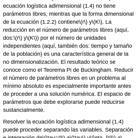
ecuación logística adimensional (1.4) no tiene
parámetros libres, mientras que la forma dimensional
de la ecuación (1.2.2) contiene
\(r\)
y
\(K\)
. La
reducción en el número de parámetros libres (aquí,
dos:
\(r\)
y
\(K\)
) por el número de unidades
independientes (aquí, también dos: tiempo y tamaño
de la población) es una característica general de la
no dimensionalización. El resultado teórico se
conoce como el Teorema Pi de Buckingham. Reducir
el número de parámetros libres en un problema al
mínimo absoluto es especialmente importante antes
de proceder a una solución numérica. El espacio de
parámetros que debe explorarse puede reducirse
sustancialmente.
Resolver la ecuación logística adimensional (1.4)
puede proceder separando las variables. Separación
e integración de
\(\tau=0\)
a
\(\tau\)
y
\(\eta_{0}\)
a
\