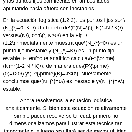
y los puntos fijos con flechas en ambos lados
apuntando hacia afuera son inestables.
En la ecuación logística (1.2.2), los puntos fijos son
\
(N_{*}=0, K .\)
Un boceto de
\(F(N)=\)
\(r N(1-N / K)\)
versus
\(N\)
, con
\(r, K>0\)
en la Fig.
\
(1.2\)
inmediatamente muestra que
\(N_{*}=0\)
es un
punto fijo inestable y
\(N_{*}=K\)
es un punto fijo
estable. El enfoque analítico calcula
\(F^{\prime}
(N)=r(1-2 N / K)\)
, de manera que
\(F^{\prime}
(0)=r>0\)
y
\(F^{\prime}(K)=-r<0\)
. Nuevamente
concluimos que
\(N_{*}=0\)
es inestable y
\(N_{*}=K\)
estable.
Ahora resolvemos la ecuación logística
analíticamente. Si bien esta ecuación relativamente
simple puede resolverse tal cual, primero no
dimensionalizamos para ilustrar esta técnica tan
importante que luego resultará ser de mayor utilidad.