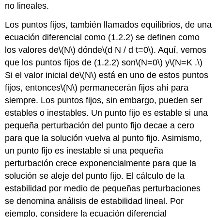
no lineales.
Los puntos fijos, también llamados equilibrios, de una
ecuación diferencial como (1.2.2) se definen como
los valores de
\(N\)
dónde
\(d N / d t=0\)
. Aquí, vemos
que los puntos fijos de (1.2.2) son
\(N=0\)
y
\(N=K .\)
Si el valor inicial de
\(N\)
está en uno de estos puntos
fijos, entonces
\(N\)
permanecerán fijos ahí para
siempre. Los puntos fijos, sin embargo, pueden ser
estables o inestables. Un punto fijo es estable si una
pequeña perturbación del punto fijo decae a cero
para que la solución vuelva al punto fijo. Asimismo,
un punto fijo es inestable si una pequeña
perturbación crece exponencialmente para que la
solución se aleje del punto fijo. El cálculo de la
estabilidad por medio de pequeñas perturbaciones
se denomina análisis de estabilidad lineal. Por
ejemplo, considere la ecuación diferencial