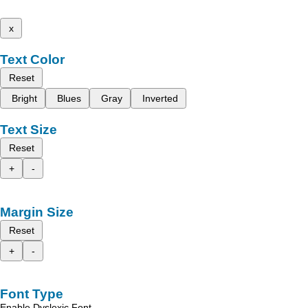
x
Text Color
Reset
Bright
Blues
Gray
Inverted
Text Size
Reset
+
-
Margin Size
Reset
+
-
Font Type
Enable Dyslexic Font