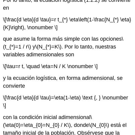
en
\[\frac{d \eta}{d \tau}=r t_{*} \eta\left(1-\frac{N_{*} \eta}
{K}\right), \nonumber \]
que asume la forma más simple con las opciones
\
(t_{*}=1 / r\)
y
\(N_{*}=K\)
. Por lo tanto, nuestras
variables adimensionales son
\[\tau=r t, \quad \eta=N / K \nonumber \]
y la ecuación logística, en forma adimensional, se
convierte
\[\frac{d \eta}{d \tau}=\eta(1-\eta) \text {, } \nonumber
\]
con la condición inicial adimensional
\
(\eta(0)=\eta_{0}=N_{0} / K\)
, donde
\(N_{0}\)
está el
tamaño inicial de la población. Obsérvese que la