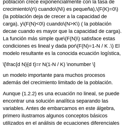
población crece exponencialmente con la tasa de
crecimiento
\(r\)
cuando
\(N\)
es pequeña),
\(F(K)=0\)
(la población deja de crecer a la capacidad de
carga), y
\(F(N)<0\)
cuando
\(N>K\)
( la población
decae cuando es mayor que la capacidad de carga).
La función más simple que
\(F(N)\)
satisface estas
condiciones es lineal y dada por
\(F(N)=1-N / K .\)
El
modelo resultante es la conocida ecuación logística,
\[\frac{d N}{d t}=r N(1-N / K) \nonumber \]
un modelo importante para muchos procesos
además del crecimiento limitado de la población.
Aunque (1.2.2) es una ecuación no lineal, se puede
encontrar una solución analítica separando las
variables. Antes de embarcarnos en este álgebra,
primero ilustramos algunos conceptos básicos
utilizados en el análisis de ecuaciones diferenciales