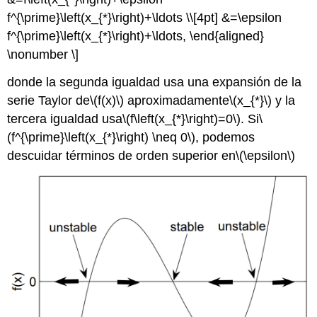
f^{\prime}\left(x_{*}\right)+\ldots \\[4pt] &=\epsilon
f^{\prime}\left(x_{*}\right)+\ldots, \end{aligned}
\nonumber \]
donde la segunda igualdad usa una expansión de la
serie Taylor de
\(f(x)\)
aproximadamente
\(x_{*}\)
y la
tercera igualdad usa
\(f\left(x_{*}\right)=0\)
. Si
\
(f^{\prime}\left(x_{*}\right) \neq 0\)
, podemos
descuidar términos de orden superior en
\(\epsilon\)