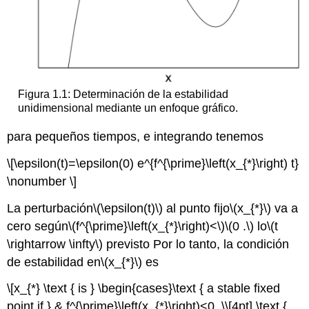
Figura 1.1: Determinación de la estabilidad
unidimensional mediante un enfoque gráfico.
para pequeños tiempos, e integrando tenemos
\[\epsilon(t)=\epsilon(0) e^{f^{\prime}\left(x_{*}\right) t}
\nonumber \]
La perturbación
\(\epsilon(t)\)
al punto fijo
\(x_{*}\)
va a
cero según
\(f^{\prime}\left(x_{*}\right)<\)
\(0 .\)
lo
\(t
\rightarrow \infty\)
previsto Por lo tanto, la condición
de estabilidad en
\(x_{*}\)
es
\[x_{*} \text { is } \begin{cases}\text { a stable fixed
point if } & f^{\prime}\left(x_{*}\right)<0, \\[4pt] \text {