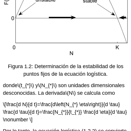
Figura 1.2: Determinación de la estabilidad de los
puntos fijos de la ecuación logística.
donde
\(t_{*}\)
y
\(N_{*}\)
son unidades dimensionales
desconocidas. La derivada
\(N\)
se calcula como
\[\frac{d N}{d t}=\frac{d\left(N_{*} \eta\right)}{d \tau}
\frac{d \tau}{d t}=\frac{N_{*}}{t_{*}} \frac{d \eta}{d \tau}
\nonumber \]
Por lo tanto, la ecuación logística (1.2.2) se convierte