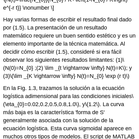
e^{-r t}} \nonumber \]
Hay varias formas de escribir el resultado final dado
por (1.5). La presentación de un resultado
matemático requiere un buen sentido estético y es un
elemento importante de la técnica matemática. Al
decidir cómo escribir (1.5), consideré si era fácil
observar los siguientes resultados limitantes: (1)
\
(N(0)=N_{0} ;(2) \lim _{t \rightarrow \infty} N(t)=K\)
; y
(3)
\(\lim _{K \rightarrow \infty} N(t)=N_{0} \exp (r t)\)
En la Fig. 1.3, trazamos la solución a la ecuación
logística adimensional para las condiciones iniciales
\
(\eta_{0}=0.02,0.2,0.5,0.8,1.0\)
, y
\(1.2\)
. La curva
más baja es la característica 'forma de S'
generalmente asociada con la solución de la
ecuación logística. Esta curva sigmoidal aparece en
muchos otros tipos de modelos. El script de MATLAB