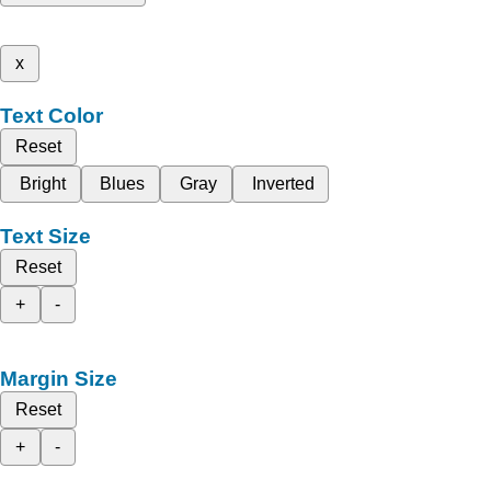
x
Text Color
Reset
Bright
Blues
Gray
Inverted
Text Size
Reset
+
-
Margin Size
Reset
+
-