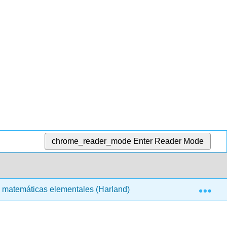
chrome_reader_mode
Enter Reader Mode
Exp
matemáticas elementales (Harland)
Materia Frontal