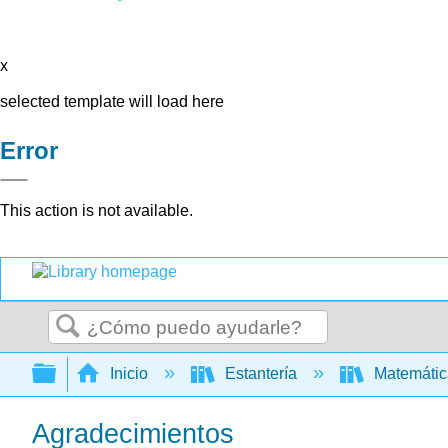
x
selected template will load here
Error
This action is not available.
Buscar
Expandir/contraer jerarquía global
Inicio
Estantería
Matemáti
Agradecimientos