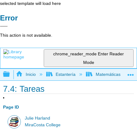
selected template will load here
Error
This action is not available.
chrome_reader_mode
Enter Reader
Mode
Expandir/contraer jerarquía global
Inicio
Estantería
Matemáticas
7.4: Tareas
Page ID
Julie Harland
MiraCosta College