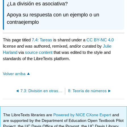
¿La división es asociativa?
Apoya su respuesta con un ejemplo o un
contraejemplo
This page titled
7.4: Tareas
is shared under a
CC BY-NC 4.0
license and was authored, remixed, and/or curated by
Julie
Harland
via
source content
that was edited to the style and
standards of the LibreTexts platform.
Volver arriba
7.3: División en otras Bases
8: Teoría de números
The LibreTexts libraries are
Powered by NICE CXone Expert
and
are supported by the Department of Education Open Textbook Pilot
Project, the UC Davis Office of the Provost, the UC Davis Library,