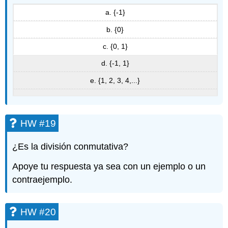
a. {-1}
b. {0}
c. {0, 1}
d. {-1, 1}
e. {1, 2, 3, 4,...}
HW #19
¿Es la división conmutativa?
Apoye tu respuesta ya sea con un ejemplo o un
contraejemplo.
HW #20