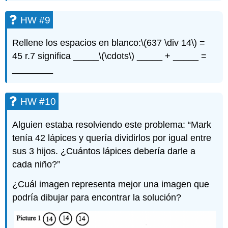
HW #9
Rellene los espacios en blanco:
\(637 \div 14\)
=
45 r.7 significa _____
\(\cdots\)
_____ + _____ =
________
HW #10
Alguien estaba resolviendo este problema: “Mark
tenía 42 lápices y quería dividirlos por igual entre
sus 3 hijos. ¿Cuántos lápices debería darle a
cada niño?”
¿Cuál imagen representa mejor una imagen que
podría dibujar para encontrar la solución?