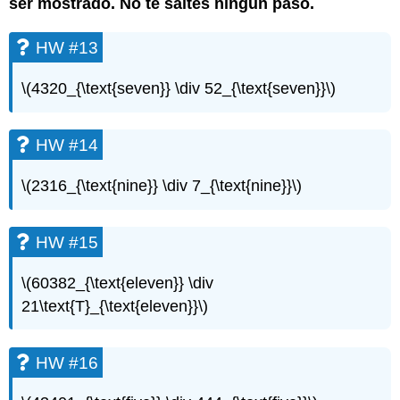
ser mostrado. No te saltes ningún paso.
HW #13
\(4320_{\text{seven}} \div 52_{\text{seven}}\)
HW #14
\(2316_{\text{nine}} \div 7_{\text{nine}}\)
HW #15
\(60382_{\text{eleven}} \div
21\text{T}_{\text{eleven}}\)
HW #16