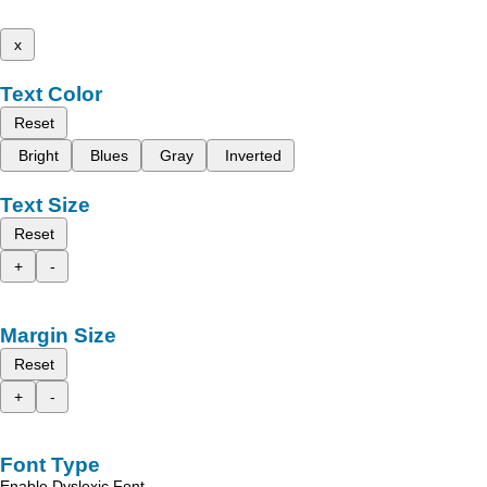
x
Text Color
Reset
Bright
Blues
Gray
Inverted
Text Size
Reset
+
-
Margin Size
Reset
+
-
Font Type
Enable Dyslexic Font