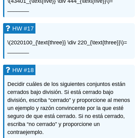
\(43401_{\text{five}} \div 444_{\text{five}}\)
=
_______
HW #17
\(2020100_{\text{three}} \div 220_{\text{three}}\)
=
_______
HW #18
Decidir cuáles de los siguientes conjuntos están
cerrados bajo división. Si está cerrado bajo
división, escriba “cerrado” y proporcione al menos
un ejemplo y razón convincente por la que esté
seguro de que está cerrado. Si no está cerrado,
escriba “no cerrado” y proporcione un
contraejemplo.