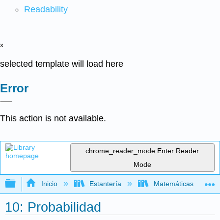
Readability
x
selected template will load here
Error
This action is not available.
chrome_reader_mode
Enter Reader
Mode
Expandir/contraer jerarquía global
Inicio
Estantería
Matemáticas
10: Probabilidad