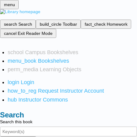
menu
search
Search
build_circle
Toolbar
fact_check
Homework
cancel
Exit Reader Mode
school
Campus Bookshelves
menu_book
Bookshelves
perm_media
Learning Objects
login
Login
how_to_reg
Request Instructor Account
hub
Instructor Commons
Search
Search this book