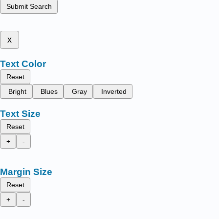
Submit Search
x
Text Color
Reset
Bright
Blues
Gray
Inverted
Text Size
Reset
+
-
Margin Size
Reset
+
-