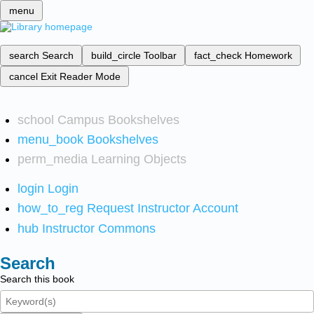
menu
search
Search
build_circle
Toolbar
fact_check
Homework
cancel
Exit Reader Mode
school
Campus Bookshelves
menu_book
Bookshelves
perm_media
Learning Objects
login
Login
how_to_reg
Request Instructor Account
hub
Instructor Commons
Search
Search this book