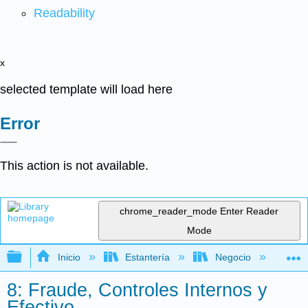
Readability
x
selected template will load here
Error
This action is not available.
chrome_reader_mode
Enter Reader
Mode
Expandir/contraer jerarquía global
Inicio
Estantería
Negocio
Con
8: Fraude, Controles Internos y
Efectivo