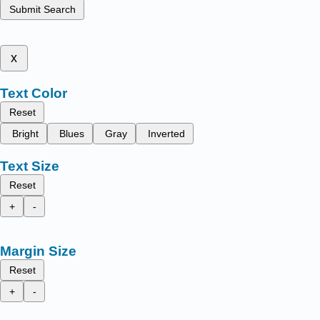
Submit Search
x
Text Color
Reset
Bright
Blues
Gray
Inverted
Text Size
Reset
+
-
Margin Size
Reset
+
-