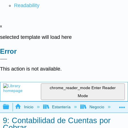
Readability
x
selected template will load here
Error
This action is not available.
chrome_reader_mode
Enter Reader
Mode
Expandir/contraer jerarquía global
Inicio
Estantería
Negocio
Con
9: Contabilidad de Cuentas por
Cobrar