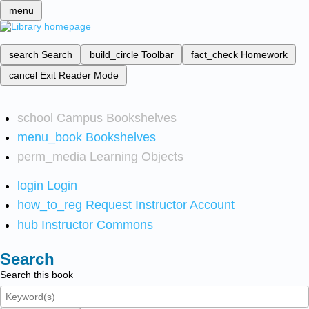
menu
search
Search
build_circle
Toolbar
fact_check
Homework
cancel
Exit Reader Mode
school
Campus Bookshelves
menu_book
Bookshelves
perm_media
Learning Objects
login
Login
how_to_reg
Request Instructor Account
hub
Instructor Commons
Search
Search this book