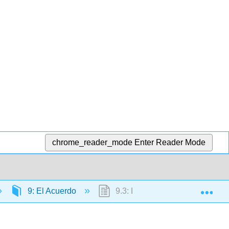
chrome_reader_mode
Enter Reader Mode
Exp
9: El Acuerdo
9.3: La Oferta