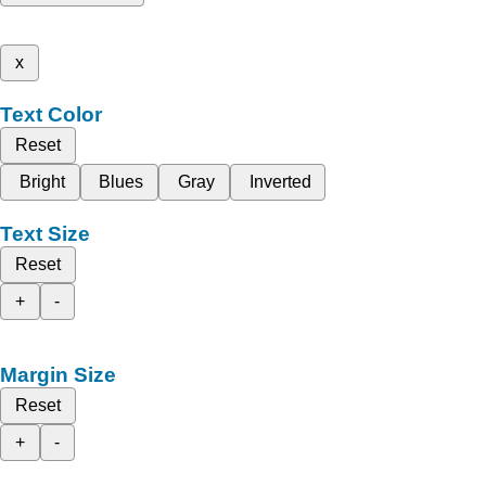
x
Text Color
Reset
Bright
Blues
Gray
Inverted
Text Size
Reset
+
-
Margin Size
Reset
+
-