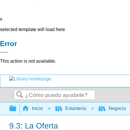
x
selected template will load here
Error
This action is not available.
Buscar
Expandir/contraer jerarquía global
Inicio
Estantería
Negocio
9.3: La Oferta