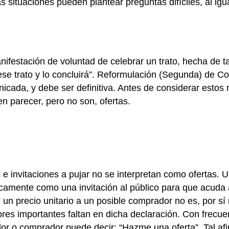
s situaciones pueden plantear preguntas difíciles, al ig
ifestación de voluntad de celebrar un trato, hecha de ta
ese trato y lo concluirá”. Reformulación (Segunda) de C
unicada, y debe ser definitiva. Antes de considerar estos
 parecer, pero no son, ofertas.
e invitaciones a pujar no se interpretan como ofertas. Un
amente como una invitación al público para que acuda a
n precio unitario a un posible comprador no es, por sí m
tores importantes faltan en dicha declaración. Con frecue
edor o comprador puede decir: “Hazme una oferta”. Tal a