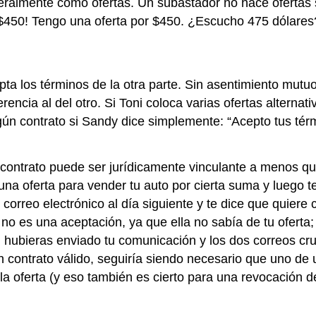
eralmente como ofertas. Un subastador no hace ofertas si
$450! Tengo una oferta por $450. ¿Escucho 475 dólares
ta los términos de la otra parte. Sin asentimiento mutuo
ncia al del otro. Si Toni coloca varias ofertas alternat
ngún contrato si Sandy dice simplemente: “Acepto tus tér
contrato puede ser jurídicamente vinculante a menos qu
una oferta para vender tu auto por cierta suma y luego te
 correo electrónico al día siguiente y te dice que quie
 no es una aceptación, ya que ella no sabía de tu oferta;
i hubieras enviado tu comunicación y los dos correos cr
n contrato válido, seguiría siendo necesario que uno de u
 la oferta (y eso también es cierto para una revocación de