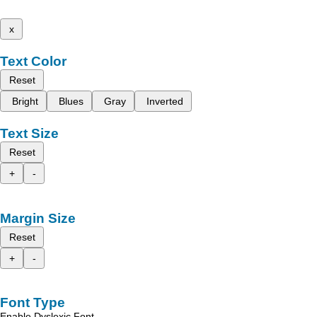
x
Text Color
Reset
Bright
Blues
Gray
Inverted
Text Size
Reset
+
-
Margin Size
Reset
+
-
Font Type
Enable Dyslexic Font