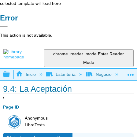
selected template will load here
Error
This action is not available.
chrome_reader_mode
Enter Reader
Mode
Expandir/contraer jerarquía global
Inicio
Estantería
Negocio
De
9.4: La Aceptación
Page ID
Anonymous
LibreTexts