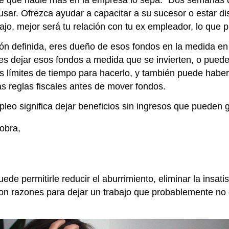
de que nadie más en la empresa lo sepa. “Dos semanas d
ar. Ofrezca ayudar a capacitar a su sucesor o estar di
jo, mejor será tu relación con tu ex empleador, lo que pu
ción definida, eres dueño de esos fondos en la medida en
 dejar esos fondos a medida que se invierten, o puedes 
s límites de tiempo para hacerlo, y también puede haber
s reglas fiscales antes de mover fondos.
mpleo significa dejar beneficios sin ingresos que pueden
 obra,
de permitirle reducir el aburrimiento, eliminar la insatisf
 son razones para dejar un trabajo que probablemente n