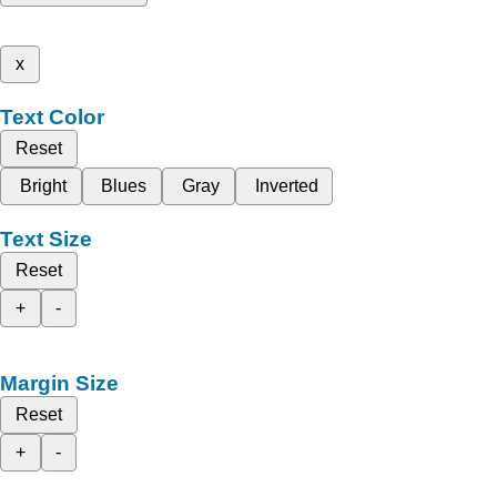
x
Text Color
Reset
Bright
Blues
Gray
Inverted
Text Size
Reset
+
-
Margin Size
Reset
+
-