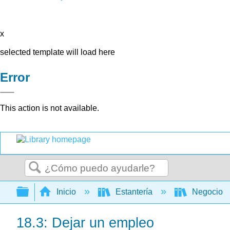
x
selected template will load here
Error
This action is not available.
Buscar
Expandir/contraer jerarquía global
Inicio
Estantería
Negocio
18.3: Dejar un empleo