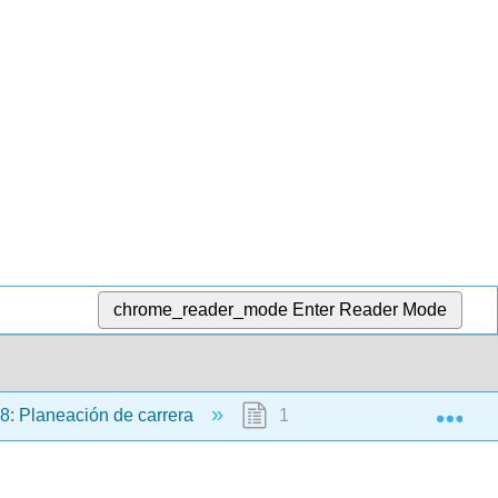
chrome_reader_mode
Enter Reader Mode
Exp
8: Planeación de carrera
18.3: Dejar un empleo