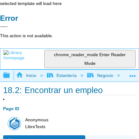
selected template will load here
Error
This action is not available.
chrome_reader_mode
Enter Reader
Mode
Expandir/contraer jerarquía global
Inicio
Estantería
Negocio
Fi
18.2: Encontrar un empleo
Page ID
Anonymous
LibreTexts