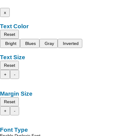
x
Text Color
Reset
Bright
Blues
Gray
Inverted
Text Size
Reset
+
-
Margin Size
Reset
+
-
Font Type
Enable Dyslexic Font