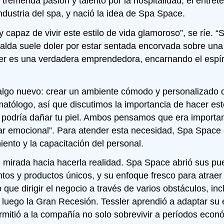
tremenda pasión y talento por la hospitalidad, el entret
ndustria del spa, y nació la idea de Spa Space.
 capaz de vivir este estilo de vida glamoroso”, se ríe. 
palda suele doler por estar sentada encorvada sobre una
er es una verdadera emprendedora, encarnando el espírit
 algo nuevo: crear un ambiente cómodo y personalizado d
rmatólogo, así que discutimos la importancia de hacer e
ad podría dañar tu piel. Ambos pensamos que era importa
star emocional”. Para atender esta necesidad, Spa Spac
iento y la capacitación del personal.
u mirada hacia hacerla realidad. Spa Space abrió sus pu
ientos y productos únicos, y su enfoque fresco para atr
que dirigir el negocio a través de varios obstáculos, in
luego la Gran Recesión. Tessler aprendió a adaptar su e
rmitió a la compañía no solo sobrevivir a períodos econó