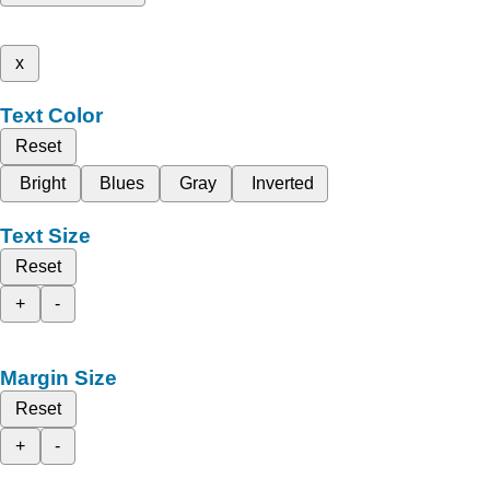
x
Text Color
Reset
Bright
Blues
Gray
Inverted
Text Size
Reset
+
-
Margin Size
Reset
+
-