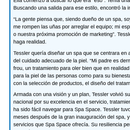
Ella comenzó a buscar lo que era “eso”. Tenía una 
Buscando una salida para ese estilo, encontró la i
“La gente piensa que, siendo dueño de un spa, soy
me rompen las uñas por arreglar el equipo; mi es
o nuestra próxima promoción de marketing”. Tessl
haga realidad.
Tessler quería diseñar un spa que se centrara en
del cuidado adecuado de la piel. “Mi padre es de
frou, un tratamiento para oler bien que en realid
para la piel de las personas como para su biene
con la selección de productos, el diseño del tratam
Armada con una visión y un plan, Tessler volvió s
nacional por su excelencia en el servicio, tratam
ha sido fácil navegar para Spa Space. Tessler tuvo 
meses después de la gran inauguración del spa, y 
servicios que Spa Space ofrecía. Su resiliencia pe