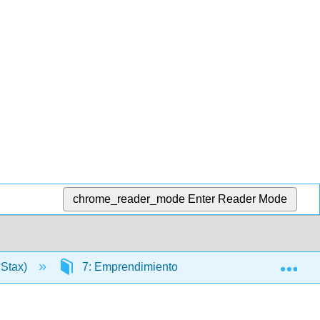
chrome_reader_mode
Enter Reader Mode
Exp
nStax)
7: Emprendimiento
7.1: Introducción