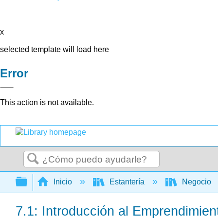
x
selected template will load here
Error
This action is not available.
Buscar
Expandir/contraer jerarquía global
Inicio
Estantería
Negocio
7.1: Introducción al Emprendimien