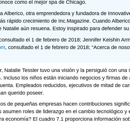
conoce como el mejor spa de Chicago.
lana Alberico, otra emprendedora y fundadora de Innova
s rápido crecimiento de Inc.Magazine. Cuando Alberico c
e Natalie aún resuena. Estoy inspirado para defender su v
 consultado el 1 de febrero de 2018; Jennifer Keishin A
om
, consultado el 1 de febrero de 2018; “Acerca de noso
Natalie Tessler tuvo una visión y la persiguió con una s
ncluso los niños están iniciando negocios y firmas de a
uenta. Empleados reducidos, ejecutivos de mitad de carr
an querido poseer.
ios de pequeñas empresas hacen contribuciones signific
asumen roles de liderazgo en el cambio tecnológico y e
a economía? El cuadro 7.1 proporciona información sob