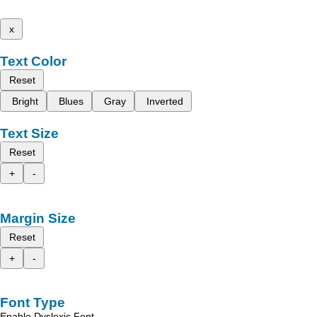
x
Text Color
Reset
Bright
Blues
Gray
Inverted
Text Size
Reset
+
-
Margin Size
Reset
+
-
Font Type
Enable Dyslexic Font