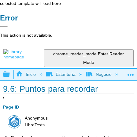
selected template will load here
Error
This action is not available.
chrome_reader_mode
Enter Reader
Mode
Expandir/contraer jerarquía global
Inicio
Estantería
Negocio
Ne
9.6: Puntos para recordar
Page ID
Anonymous
LibreTexts