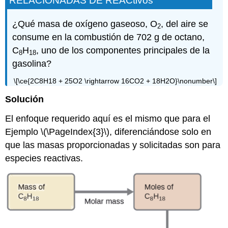
RELACIONADAS DE REACtivos
¿Qué masa de oxígeno gaseoso, O
, del aire se
2
consume en la combustión de 702 g de octano,
C
H
, uno de los componentes principales de la
8
18
gasolina?
\[\ce{2C8H18 + 25O2 \rightarrow 16CO2 + 18H2O}\nonumber\]
Solución
El enfoque requerido aquí es el mismo que para el
Ejemplo \(\PageIndex{3}\), diferenciándose solo en
que las masas proporcionadas y solicitadas son para
especies reactivas.