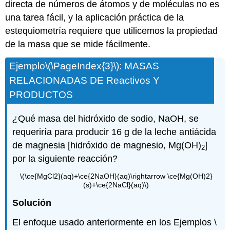
directa de números de átomos y de moléculas no es
una tarea fácil, y la aplicación práctica de la
estequiometría requiere que utilicemos la propiedad
de la masa que se mide fácilmente.
Ejemplo\(\PageIndex{3}\): MASAS
RELACIONADAS DE Reactivos Y
PRODUCTOS
¿
Qué masa del hidróxido de sodio, NaOH, se
requeriría para producir 16 g de la leche antiácida
de magnesia [hidróxido de magnesio, Mg(OH)
]
2
por la siguiente reacción?
\(\ce{MgCl2}(aq)+\ce{2NaOH}(aq)\rightarrow \ce{Mg(OH)2}
(s)+\ce{2NaCl}(aq)\)
Solución
El enfoque usado anteriormente en los Ejemplos \