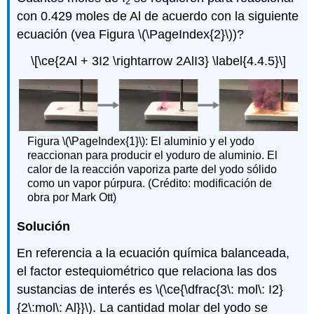
2
con 0.429 moles de Al de acuerdo con la siguiente
ecuación (vea Figura \(\PageIndex{2}\))?
\[\ce{2Al + 3I2 \rightarrow 2AlI3} \label{4.4.5}\]
Figura \(\PageIndex{1}\): El aluminio y el yodo
reaccionan para producir el yoduro de aluminio. El
calor de la reacción vaporiza parte del yodo sólido
como un vapor púrpura. (Crédito: modificación de
obra por Mark Ott)
Solución
En referencia a la ecuación química balanceada,
el factor estequiométrico que relaciona las dos
sustancias de interés es \(\ce{\dfrac{3\: mol\: I2}
{2\:mol\: Al}}\). La cantidad molar del yodo se