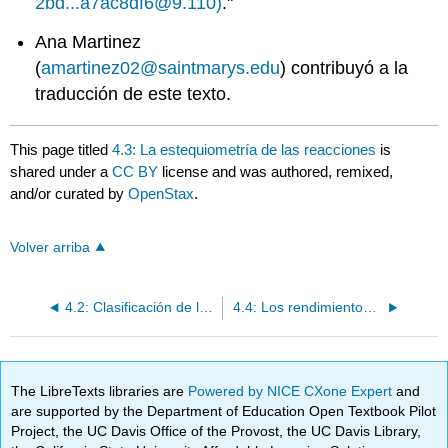
2bd...a7ac8df6@9.110)
."
Ana Martinez
(
amartinez02@saintmarys.edu
) contribuyó a la
traducción de este texto.
This page titled
4.3: La estequiometría de las reacciones
is
shared under a
CC BY
license and was authored, remixed,
and/or curated by
OpenStax
.
Volver arriba
4.2: Clasificación de las reacciones químicas
4.4: Los rendimientos de las reacciones
The LibreTexts libraries are
Powered by NICE CXone Expert
and
are supported by the Department of Education Open Textbook Pilot
Project, the UC Davis Office of the Provost, the UC Davis Library,