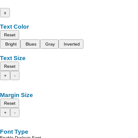
x
Text Color
Reset
Bright
Blues
Gray
Inverted
Text Size
Reset
+
-
Margin Size
Reset
+
-
Font Type
Enable Dyslexic Font