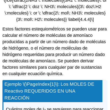
\[\ce{\dfrac{2NH3 \: molecules}{3H2 \: molecules}\: or
\: \dfrac{2 \: doz \: NH3\: molecules}{3\: doz\:H2
\:molecules} \: or \: \dfrac{2\: mol\: NH3\: molecules}
{3\: mol\: H2\: molecules}} \label{4.4.4}\]
Estos factores estequiométricos se pueden usar para
calcular el número de moléculas de amoníaco
producidas a partir de un número dado de moléculas
de hidrógeno, o el número de moléculas de
hidrógeno requeridas para producir un número dado
de moléculas de amoníaco. Se pueden derivar
factores similares para cualquier par de sustancias
en cualquier ecuación química.
Ejemplo \(\PageIndex{1}\): Los MOLES DE
Reactivo REQUERIDOS EN UNA
REACCIÓN
Cuántos moles de I
se requieren para reaccionar