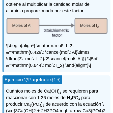
obtiene al multiplicar la cantidad molar del
aluminio proporcionada por este factor:
\[\begin{align*} \mathrm{mol\: I_2}
&=\mathrm{0.429\: \cancel{mol\: Al}\times
\dfrac{3\: mol\: I_2}{2\:\cancel{mol\: Al}}} \\[5pt]
&=\mathrm{0.644\: mol\: I_2} \end{align*}\]
Ejercicio \(\PageIndex{1}\)
Cuántos moles de Ca(OH)
se requieren para
2
reaccionar con 1.36 moles de H
PO
para
3
4
producir Ca
(PO
)
de acuerdo con la ecuación \
3
4
2
(\ce{3Ca(OH)2 + 2H3PO4 \rightarrow Ca3(PO4)2