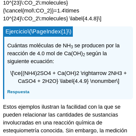
10^{23}\:CO_2\:molecules}
{\cancel{mol\:CO_2}}=1.4\times
10^{24}\:CO_2\:molecules} \label{4.4.8}\]
Ejercicio\(\PageIndex{1}\)
Cuántas moléculas de NH
se producen por la
3
reacción de 4.0 mol de Ca(OH)
según la
2
siguiente ecuación:
\[\ce{(NH4)2SO4 + Ca(OH)2 \rightarrow 2NH3 +
CaSO4 + 2H2O} \label{4.4.9} \nonumber\]
Respuesta
Estos ejemplos ilustran la facilidad con la que se
pueden relacionar las cantidades de sustancias
involucradas en una reacción química de
estequiometría conocida. Sin embargo, la medición