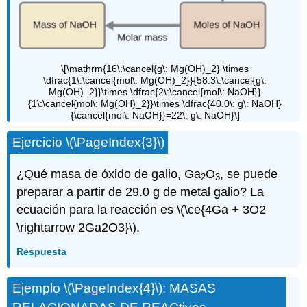
\[\mathrm{16\:\cancel{g\: Mg(OH)_2} \times
\dfrac{1\:\cancel{mol\: Mg(OH)_2}}{58.3\:\cancel{g\:
Mg(OH)_2}}\times \dfrac{2\:\cancel{mol\: NaOH}}
{1\:\cancel{mol\: Mg(OH)_2}}\times \dfrac{40.0\: g\: NaOH}
{\cancel{mol\: NaOH}}=22\: g\: NaOH}\]
Ejercicio \(\PageIndex{3}\)
¿Qué masa de óxido de galio, Ga
O
, se puede
2
3
preparar a partir de 29.0 g de metal galio? La
ecuación para la reacción es \(\ce{4Ga + 3O2
\rightarrow 2Ga2O3}\).
Respuesta
Ejemplo \(\PageIndex{4}\): MASAS