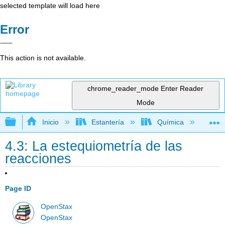
selected template will load here
Error
This action is not available.
chrome_reader_mode
Enter Reader
Mode
Expandir/contraer jerarquía global
Inicio
Estantería
Química
Li
4.3: La estequiometría de las
reacciones
Page ID
OpenStax
OpenStax