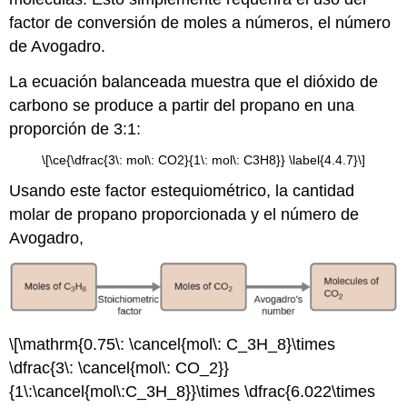
factor de conversión de moles a números, el número
de Avogadro.
La ecuación balanceada muestra que el dióxido de
carbono se produce a partir del propano en una
proporción de 3:1:
\[\ce{\dfrac{3\: mol\: CO2}{1\: mol\: C3H8}} \label{4.4.7}\]
Usando este factor estequiométrico, la cantidad
molar de propano proporcionada y el número de
Avogadro,
\[\mathrm{0.75\: \cancel{mol\: C_3H_8}\times
\dfrac{3\: \cancel{mol\: CO_2}}
{1\:\cancel{mol\:C_3H_8}}\times \dfrac{6.022\times