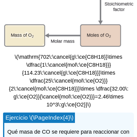
\(\mathrm{702\:\cancel{g\:\ce{C8H18}}\times
\dfrac{1\:\cancel{mol\:\ce{C8H18}}}
{114.23\:\cancel{g\:\ce{C8H18}}}\times
\dfrac{25\:\cancel{mol\:\ce{O2}}}
{2\:\cancel{mol\:\ce{C8H18}}}\times \dfrac{32.00\:
g\:\ce{O2}}{\cancel{mol\:\ce{O2}}}=2.46\times
10^3\:g\:\ce{O2}}\)
Ejercicio \(\PageIndex{4}\)
Qué masa de CO se requiere para reaccionar con