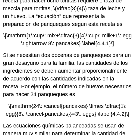
receta para hacer ocho tortitas requiere 1 taza de
mezcla para tortitas, \(\dfrac{3}{4}\) taza de leche y
un huevo. La “ecuación” que representa la
preparación de panqueques según esta receta es
\[\mathrm{1\:cup\: mix+\dfrac{3}{4}\:cup\: milk+1\: egg
\rightarrow 8\: pancakes} \label{4.4.1}\]
Si se necesitan dos docenas de panqueques para un
gran desayuno para la familia, las cantidades de los
ingredientes se deben aumentar proporcionalmente
de acuerdo con las cantidades indicadas en la
receta. Por ejemplo, el número de huevos necesarios
para hacer 24 panqueques es
\[\mathrm{24\: \cancel{pancakes} \times \dfrac{1\:
egg}{8\: \cancel{pancakes}}=3\: eggs} \label{4.4.2}\]
Las ecuaciones químicas balanceadas se usan de
manera muy similar para determinar la cantidad de