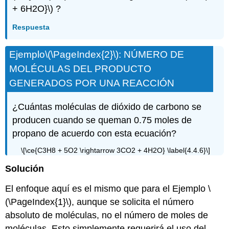
+ 6H2O}\) ?
Respuesta
Ejemplo\(\PageIndex{2}\): NÚMERO DE
MOLÉCULAS DEL PRODUCTO
GENERADOS POR UNA REACCIÓN
¿Cuántas moléculas de dióxido de carbono se
producen cuando se queman 0.75 moles de
propano de acuerdo con esta ecuación?
\[\ce{C3H8 + 5O2 \rightarrow 3CO2 + 4H2O} \label{4.4.6}\]
Solución
El enfoque aquí es el mismo que para el Ejemplo \
(\PageIndex{1}\), aunque se solicita el número
absoluto de moléculas, no el número de moles de
moléculas. Esto simplemente requerirá el uso del