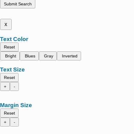
Submit Search
x
Text Color
Reset
Bright
Blues
Gray
Inverted
Text Size
Reset
+
-
Margin Size
Reset
+
-