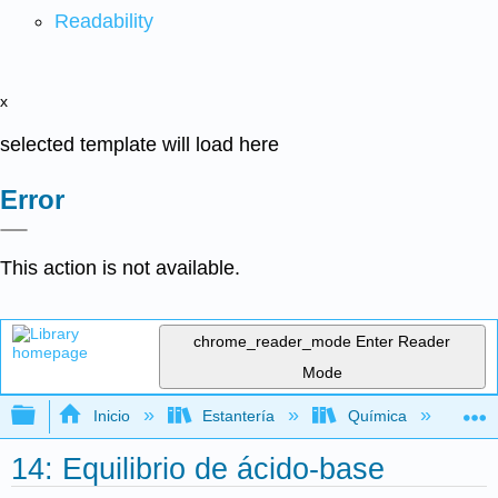
Readability
x
selected template will load here
Error
This action is not available.
chrome_reader_mode
Enter Reader
Mode
Expandir/contraer jerarquía global
Inicio
Estantería
Química
Li
14: Equilibrio de ácido-base