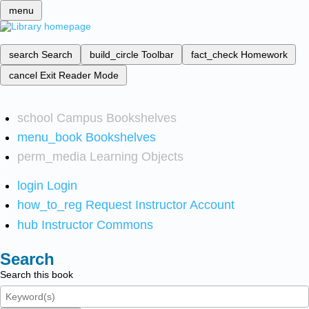
menu
search
Search
build_circle
Toolbar
fact_check
Homework
cancel
Exit Reader Mode
school
Campus Bookshelves
menu_book
Bookshelves
perm_media
Learning Objects
login
Login
how_to_reg
Request Instructor Account
hub
Instructor Commons
Search
Search this book