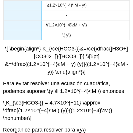
\(1.2×10^{−4}\:M - y\)
-
\(1.2×10^{−4}\:M + y\)
\( y\)
\[ \begin{align*} K_{\ce{HCO3-}}&=\ce{\dfrac{[H3O+]
[CO3^2- ]}{[HCO3- ]}} \\[5pt]
&=\dfrac{(1.2×10^{−4}\:M + y) (y)}{(1.2×10^{−4}\:M -
y)} \end{align*}\]
Para evitar resolver una ecuación cuadrática,
podemos suponer \(y \ll 1.2×10^{−4}\:M \) entonces
\[K_{\ce{HCO3-}} = 4.7×10^{−11} \approx
\dfrac{(1.2×10^{−4}\:M ) (y)}{(1.2×10^{−4}\:M)}
\nonumber\]
Reorganice para resolver para \(y\)