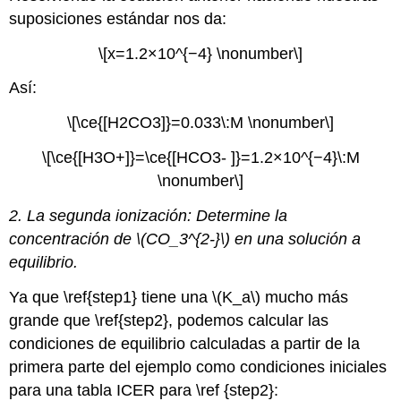
suposiciones estándar nos da:
\[x=1.2×10^{−4} \nonumber\]
Así:
\[\ce{[H2CO3]}=0.033\:M \nonumber\]
\[\ce{[H3O+]}=\ce{[HCO3- ]}=1.2×10^{−4}\:M
\nonumber\]
2. La segunda ionización: Determine la
concentración de \(CO_3^{2-}\) en una solución a
equilibrio.
Ya que \ref{step1} tiene una \(K_a\) mucho más
grande que \ref{step2}, podemos calcular las
condiciones de equilibrio calculadas a partir de la
primera parte del ejemplo como condiciones iniciales
para una tabla ICER para \ref {step2}: