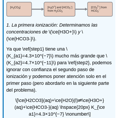
1. La primera ionización: Determinamos las
concentraciones de
\(\ce{H3O+}\)
y
\
(\ce{HCO3-}\).
Ya que \ref{step1} tiene una \
(K_{a1}=4.3×10^{−7}\) mucho más grande que \
(K_{a2}=4.7×10^{−11}\) para \ref{step2}, podemos
ignorar con confianza el segundo paso de
ionización y podemos poner atención solo en el
primer paso (pero abordarlo en la siguiente parte
del problema).
\[\ce{H2CO3}(aq)+\ce{H2O}(l)⇌\ce{H3O+}
(aq)+\ce{HCO3-}(aq) \hspace{20px} K_{\ce
a1}=4.3×10^{−7} \nonumber\]