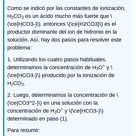
Como se indicó por las constantes de ionización,
H
CO
es un ácido mucho más fuerte que \
2
3
(\ce{HCO3-}\), entonces \(\ce{H2CO3}\) es el
productor dominante del ion de hidronio en la
solución. Así, hay dos pasos para resolver este
problema:
1. Utilizando los cuatro pasos habituales,
+
determinamos la concentración de H
O
y \
3
(\ce{HCO3-}\) producido por la ionización de
H
CO
.
2
3
2. Luego, determinamos la concentración de \
(\ce{CO3^2-}\) en una solución con la
+
concentración de H
O
y \(\ce{HCO3-}\)
3
determinado en paso (1).
Para resumir: