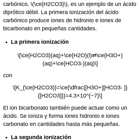
carbónico, \(\ce{H2CO3}\), es un ejemplo de un ácido
diprótico débil. La primera ionización del ácido
carbónico produce iones de hidronio e iones de
bicarbonato en pequeñas cantidades.
La primera ionización
\[\ce{H2CO3}(aq)+\ce{H2O}(l)⇌\ce{H3O+}
(aq)+\ce{HCO3-}(aq)\]
con
\[K_{\ce{H2CO3}}=\ce{\dfrac{[H3O+][HCO3- ]}
{[H2CO3]}}=4.3×10^{−7}\]
El ion bicarbonato también puede actuar como un
ácido. Se ioniza y forma iones hidronio e iones
carbonato en cantidades hasta más pequeñas.
La segunda ionización