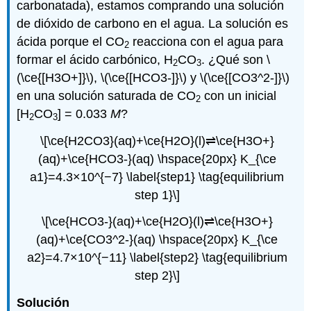
carbonatada), estamos comprando una solución
de dióxido de carbono en el agua. La solución es
ácida porque el CO
reacciona con el agua para
2
formar el ácido carbónico, H
CO
. ¿Qué son \
2
3
(\ce{[H3O+]}\), \(\ce{[HCO3-]}\) y \(\ce{[CO3^2-]}\)
en una solución saturada de CO
con un inicial
2
[H
CO
] = 0.033
M
?
2
3
\[\ce{H2CO3}(aq)+\ce{H2O}(l)⇌\ce{H3O+}
(aq)+\ce{HCO3-}(aq) \hspace{20px} K_{\ce
a1}=4.3×10^{−7} \label{step1} \tag{equilibrium
step 1}\]
\[\ce{HCO3-}(aq)+\ce{H2O}(l)⇌\ce{H3O+}
(aq)+\ce{CO3^2-}(aq) \hspace{20px} K_{\ce
a2}=4.7×10^{−11} \label{step2} \tag{equilibrium
step 2}\]
Solución