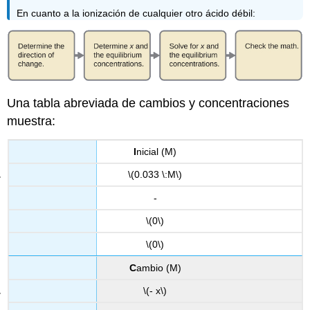
En cuanto a la ionización de cualquier otro ácido débil:
Una tabla abreviada de cambios y concentraciones
muestra:
I
nicial (M)
\(0.033 \:M\)
-
\(0\)
\(0\)
C
ambio (M)
\(- x\)