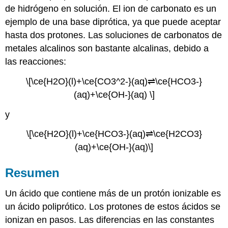
de hidrógeno en solución. El ion de carbonato es un
ejemplo de una base diprótica, ya que puede aceptar
hasta dos protones. Las soluciones de carbonatos de
metales alcalinos son bastante alcalinas, debido a
las reacciones:
\[\ce{H2O}(l)+\ce{CO3^2-}(aq)⇌\ce{HCO3-}
(aq)+\ce{OH-}(aq) \]
y
\[\ce{H2O}(l)+\ce{HCO3-}(aq)⇌\ce{H2CO3}
(aq)+\ce{OH-}(aq)\]
Resumen
Un ácido que contiene más de un protón ionizable es
un ácido poliprótico. Los protones de estos ácidos se
ionizan en pasos. Las diferencias en las constantes