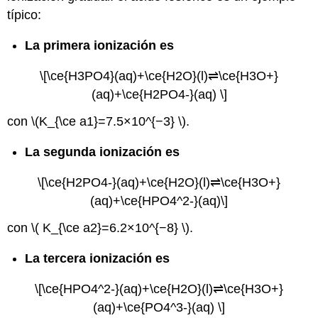
típico:
La primera ionización es
\[\ce{H3PO4}(aq)+\ce{H2O}(l)⇌\ce{H3O+}
(aq)+\ce{H2PO4-}(aq) \]
con \(K_{\ce a1}=7.5×10^{−3} \).
La segunda ionización es
\[\ce{H2PO4-}(aq)+\ce{H2O}(l)⇌\ce{H3O+}
(aq)+\ce{HPO4^2-}(aq)\]
con \( K_{\ce a2}=6.2×10^{−8} \).
La tercera ionización es
\[\ce{HPO4^2-}(aq)+\ce{H2O}(l)⇌\ce{H3O+}
(aq)+\ce{PO4^3-}(aq) \]