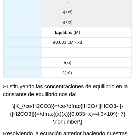
-
\(+x\)
\(+x\)
E
quilibrio (M)
\(0.033 \:M - x\)
-
\(x\)
\( x\)
Sustituyendo las concentraciones de equilibrio en la
constante de equilibrio nos da:
\[K_{\ce{H2CO3}}=\ce{\dfrac{[H3O+][HCO3- ]}
{[H2CO3]}}=\dfrac{(x)(x)}{0.033−x}=4.3×10^{−7}
\nonumber\]
Resolviendo la ecuación anterior haciendo nuestras