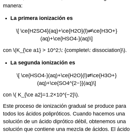
manera:
La primera ionización es
\[ \ce{H2SO4}(aq)+\ce{H2O}(l)⇌\ce{H3O+}
(aq)+\ce{HSO4-}(aq)\]
con \(K_{\ce a1} > 10^2;\: {complete\: dissociation}\).
La segunda ionización es
\[ \ce{HSO4-}(aq)+\ce{H2O}(l)⇌\ce{H3O+}
(aq)+\ce{SO4^{2−}}(aq)\]
con \( K_{\ce a2}=1.2×10^{−2}\).
Este proceso de ionización gradual se produce para
todos los ácidos polipróticos. Cuando hacemos una
solución de un ácido diprótico débil, obtenemos una
solución que contiene una mezcla de ácidos. El ácido