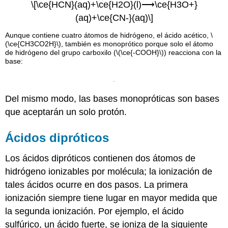
\[\ce{HCN}(aq)+\ce{H2O}(l)⟶\ce{H3O+}
(aq)+\ce{CN-}(aq)\]
Aunque contiene cuatro átomos de hidrógeno, el ácido acético, \
(\ce{CH3CO2H}\), también es monoprótico porque solo el átomo
de hidrógeno del grupo carboxilo (\(\ce{-COOH}\)) reacciona con la
base:
Del mismo modo, las bases monopróticas son bases
que aceptarán un solo protón.
Ácidos dipróticos
Los ácidos dipróticos contienen dos átomos de
hidrógeno ionizables por molécula; la ionización de
tales ácidos ocurre en dos pasos. La primera
ionización siempre tiene lugar en mayor medida que
la segunda ionización. Por ejemplo, el ácido
sulfúrico, un ácido fuerte, se ioniza de la siguiente