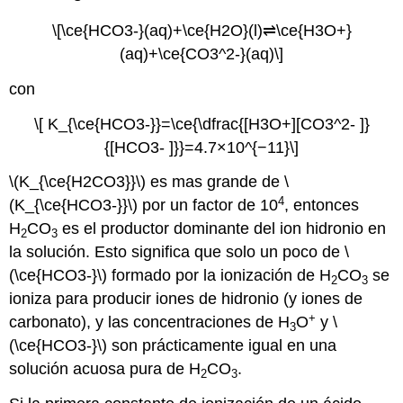
\[\ce{HCO3-}(aq)+\ce{H2O}(l)⇌\ce{H3O+}
(aq)+\ce{CO3^2-}(aq)\]
con
\[ K_{\ce{HCO3-}}=\ce{\dfrac{[H3O+][CO3^2- ]}
{[HCO3- ]}}=4.7×10^{−11}\]
\(K_{\ce{H2CO3}}\) es mas grande de \
4
(K_{\ce{HCO3-}}\) por un factor de 10
, entonces
H
CO
es el productor dominante del ion hidronio en
2
3
la solución. Esto significa que solo un poco de \
(\ce{HCO3-}\) formado por la ionización de H
CO
se
2
3
ioniza para producir iones de hidronio (y iones de
+
carbonato), y las concentraciones de H
O
y \
3
(\ce{HCO3-}\) son prácticamente igual en una
solución acuosa pura de H
CO
.
2
3