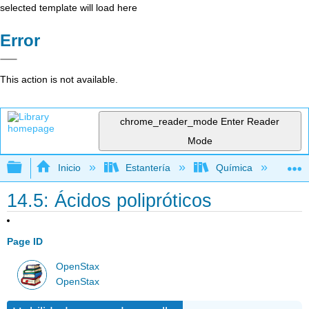
selected template will load here
Error
This action is not available.
chrome_reader_mode
Enter Reader
Mode
Expandir/contraer jerarquía global
Inicio
Estantería
Química
Li
14.5: Ácidos polipróticos
Page ID
OpenStax
OpenStax