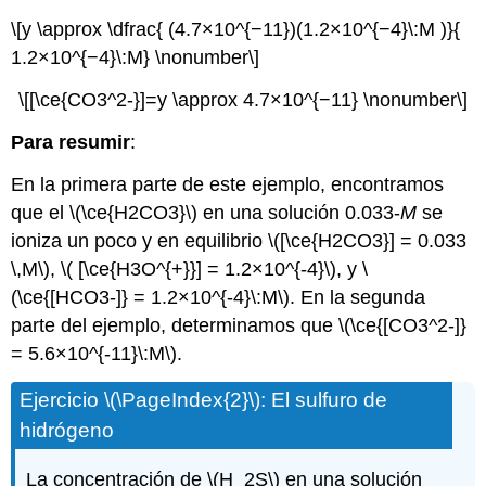
\[y \approx \dfrac{ (4.7×10^{−11})(1.2×10^{−4}\:M )}{
1.2×10^{−4}\:M} \nonumber\]
\[[\ce{CO3^2-}]=y \approx 4.7×10^{−11} \nonumber\]
Para resumir
:
En la primera parte de este ejemplo, encontramos
que el \(\ce{H2CO3}\) en una solución 0.033-
M
se
ioniza un poco y en equilibrio \([\ce{H2CO3}] = 0.033
\,M\), \( [\ce{H3O^{+}}] = 1.2×10^{-4}\), y \
(\ce{[HCO3-]} = 1.2×10^{-4}\:M\). En la segunda
parte del ejemplo, determinamos que \(\ce{[CO3^2-]}
= 5.6×10^{-11}\:M\).
Ejercicio \(\PageIndex{2}\): El sulfuro de
hidrógeno
La concentración de \(H_2S\) en una solución