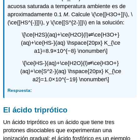
acuosa saturada a temperatura ambiente es de
aproximadamente 0.1
M
. Calcule \(\ce{[H3O+]}\), \
(\ce{[HS^{-}]}\), y \(\ce{[S^{2-}]}\) en la solución:
\[\ce{H2S}(aq)+\ce{H2O}(l)⇌\ce{H3O+}
(aq)+\ce{HS-}(aq) \hspace{20px} K_{\ce
a1}=8.9×10^{−8} \nonumber\]
\[\ce{HS-}(aq)+\ce{H2O}(l)⇌\ce{H3O+}
(aq)+\ce{S^2-}(aq) \hspace{20px} K_{\ce
a2}=1.0×10^{−19} \nonumber\]
Respuesta:
El
ácido triprótico
Un ácido triprótico es un ácido que tiene tres
protones disociables que experimentan una
ionización gradual: el ácido fosfórico es un ejemplo