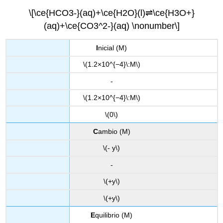
\[\ce{HCO3-}(aq)+\ce{H2O}(l)⇌\ce{H3O+}
(aq)+\ce{CO3^2-}(aq) \nonumber\]
I
nicial (M)
\(1.2×10^{−4}\:M\)
-
\(1.2×10^{−4}\:M\)
\(0\)
C
ambio (M)
\(- y\)
-
\(+y\)
\(+y\)
E
quilibrio (M)