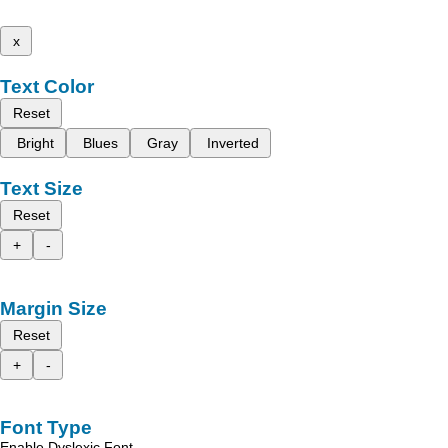
x
Text Color
Reset
Bright
Blues
Gray
Inverted
Text Size
Reset
+
-
Margin Size
Reset
+
-
Font Type
Enable Dyslexic Font