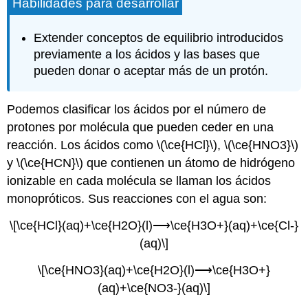
Habilidades para desarrollar
Extender conceptos de equilibrio introducidos
previamente a los ácidos y las bases que
pueden donar o aceptar más de un protón.
Podemos clasificar los ácidos por el número de
protones por molécula que pueden ceder en una
reacción. Los ácidos como \(\ce{HCl}\), \(\ce{HNO3}\)
y \(\ce{HCN}\) que contienen un átomo de hidrógeno
ionizable en cada molécula se llaman los ácidos
monopróticos. Sus reacciones con el agua son:
\[\ce{HCl}(aq)+\ce{H2O}(l)⟶\ce{H3O+}(aq)+\ce{Cl-}
(aq)\]
\[\ce{HNO3}(aq)+\ce{H2O}(l)⟶\ce{H3O+}
(aq)+\ce{NO3-}(aq)\]