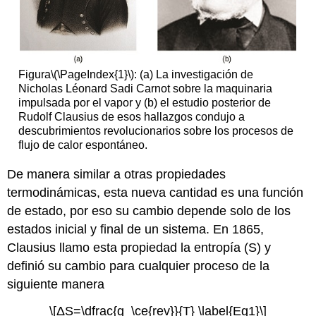
Figura\(\PageIndex{1}\): (a) La investigación de
Nicholas Léonard Sadi Carnot sobre la maquinaria
impulsada por el vapor y (b) el estudio posterior de
Rudolf Clausius de esos hallazgos condujo a
descubrimientos revolucionarios sobre los procesos de
flujo de calor espontáneo.
De manera similar a otras propiedades
termodinámicas, esta nueva cantidad es una función
de estado, por eso su cambio depende solo de los
estados inicial y final de un sistema. En 1865,
Clausius llamo esta propiedad la entropía (S) y
definió su cambio para cualquier proceso de la
siguiente manera
\[ΔS=\dfrac{q_\ce{rev}}{T} \label{Eq1}\]