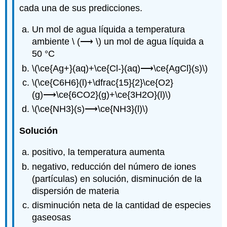
cada una de sus predicciones.
Un mol de agua líquida a temperatura
ambiente \ (⟶ \) un mol de agua líquida a
50 °C
\(\ce{Ag+}(aq)+\ce{Cl-}(aq)⟶\ce{AgCl}(s)\)
\(\ce{C6H6}(l)+\dfrac{15}{2}\ce{O2}
(g)⟶\ce{6CO2}(g)+\ce{3H2O}(l)\)
\(\ce{NH3}(s)⟶\ce{NH3}(l)\)
Solución
positivo, la temperatura aumenta
negativo, reducción del número de iones
(partículas) en solución, disminución de la
dispersión de materia
disminución neta de la cantidad de especies
gaseosas