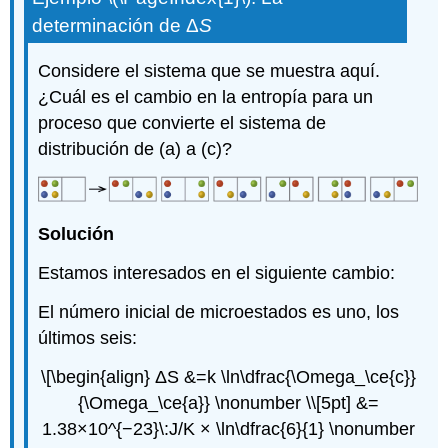
determinación
de Δ
S
Considere el sistema que se muestra aquí.
¿Cuál es el cambio en la entropía para un
proceso que convierte el sistema de
distribución de (a) a (c)?
Solución
Estamos interesados en el siguiente cambio:
El número inicial de microestados es uno, los
últimos seis:
\[\begin{align} ΔS &=k \ln\dfrac{\Omega_\ce{c}}
{\Omega_\ce{a}} \nonumber \\[5pt] &=
1.38×10^{−23}\:J/K × \ln\dfrac{6}{1} \nonumber