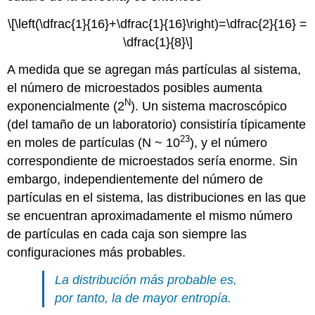
\[\left(\dfrac{1}{16}+\dfrac{1}{16}\right)=\dfrac{2}{16} =
\dfrac{1}{8}\]
A medida que se agregan más partículas al sistema,
el número de microestados posibles aumenta
N
exponencialmente (2
). Un sistema macroscópico
(del tamaño de un laboratorio) consistiría típicamente
23
en moles de partículas (N ~ 10
), y el número
correspondiente de microestados sería enorme. Sin
embargo, independientemente del número de
partículas en el sistema, las distribuciones en las que
se encuentran aproximadamente el mismo número
de partículas en cada caja son siempre las
configuraciones más probables.
La distribución más probable es,
por tanto, la de mayor entropía.