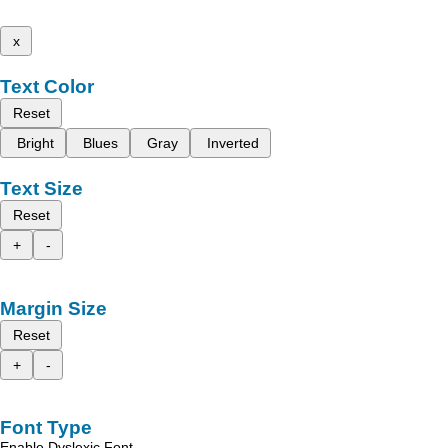
x
Text Color
Reset
Bright
Blues
Gray
Inverted
Text Size
Reset
+
-
Margin Size
Reset
+
-
Font Type
Enable Dyslexic Font