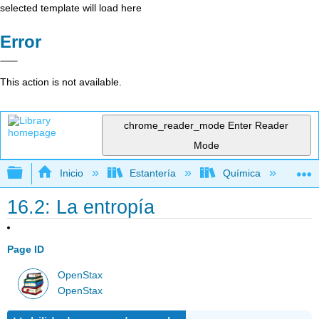
selected template will load here
Error
This action is not available.
chrome_reader_mode
Enter Reader
Mode
Expandir/contraer jerarquía global
Inicio
Estantería
Química
Li
16.2: La entropía
Page ID
OpenStax
OpenStax