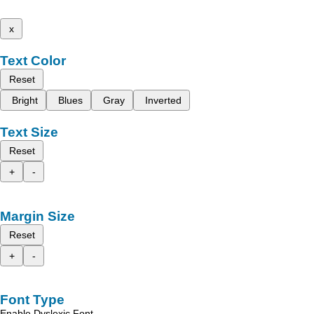
x
Text Color
Reset
Bright
Blues
Gray
Inverted
Text Size
Reset
+
-
Margin Size
Reset
+
-
Font Type
Enable Dyslexic Font