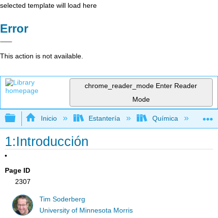
selected template will load here
Error
This action is not available.
chrome_reader_mode
Enter Reader
Mode
Expandir/contraer jerarquía global
Inicio
Estantería
Química
Lib
1:Introducción
Page ID
2307
Tim Soderberg
University of Minnesota Morris