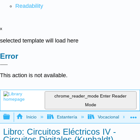
Readability
x
selected template will load here
Error
This action is not available.
chrome_reader_mode
Enter Reader
Mode
Expandir/contraer jerarquía global
Inicio
Estantería
Vocacional
Libro: Circuitos Eléctricos IV -
Circuitos Digitales (Kuphaldt)