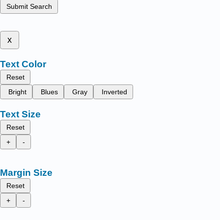
Submit Search
x
Text Color
Reset
Bright
Blues
Gray
Inverted
Text Size
Reset
+
-
Margin Size
Reset
+
-