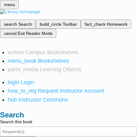
menu
search
Search
build_circle
Toolbar
fact_check
Homework
cancel
Exit Reader Mode
school
Campus Bookshelves
menu_book
Bookshelves
perm_media
Learning Objects
login
Login
how_to_reg
Request Instructor Account
hub
Instructor Commons
Search
Search this book