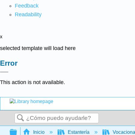
Feedback
Readability
x
selected template will load here
Error
This action is not available.
Buscar
Expandir/contraer jerarquía global
Inicio
Estantería
Vocacion