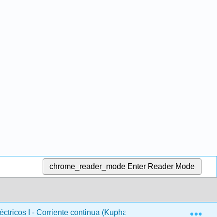
chrome_reader_mode
Enter Reader Mode
Exp
éctricos I - Corriente continua (Kuphaldt)
5: Circuitos 