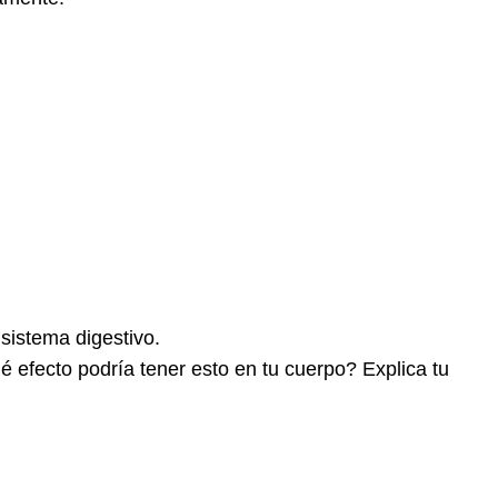
18.3
Digestión
y
Absorción
Preguntas
de
revisión
Revisar
respuestas
18.4
Tracto
Gastrointestinal
Superior
sistema digestivo.
Preguntas
é efecto podría tener esto en tu cuerpo? Explica tu
de
revisión
Revisar
respuestas
18.5