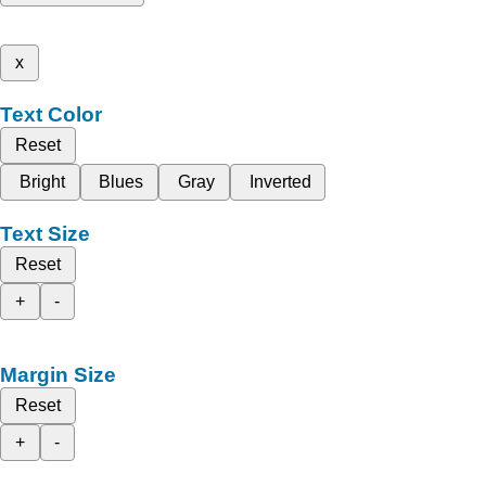
x
Text Color
Reset
Bright
Blues
Gray
Inverted
Text Size
Reset
+
-
Margin Size
Reset
+
-