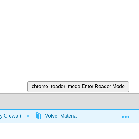
chrome_reader_mode
Enter Reader Mode
Exp
y Grewal)
Volver Materia
Respuestas (Solo