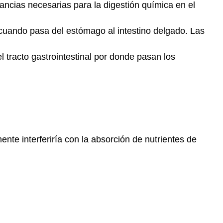
Trastornos
tancias necesarias para la digestión química en el
del
Tracto
 cuando pasa del estómago al intestino delgado. Las
Gastrointestinal
Preguntas
 tracto gastrointestinal por donde pasan los
de
revisión
Revisar
respuestas
18.8
Conclusión
del
nte interferiría con la absorción de nutrientes de
estudio
de
caso
y
resumen
del
capítulo