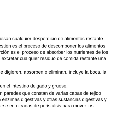
Tracto
Gastrointestinal
Inferior
Preguntas
de
revisión
lsan cualquier desperdicio de alimentos restante.
Revisar
respuestas
igestión es el proceso de descomponer los alimentos
18.6
ión es el proceso de absorber los nutrientes de los
Órganos
de excretar cualquier residuo de comida restante una
accesorios
de
e digieren, absorben o eliminan. Incluye la boca, la
digestión
Preguntas
 en el intestino delgado y grueso.
de
nen paredes que constan de varias capas de tejido
revisión
 enzimas digestivas y otras sustancias digestivas y
Revisar
arse en oleadas de peristalsis para mover los
respuestas
18.7