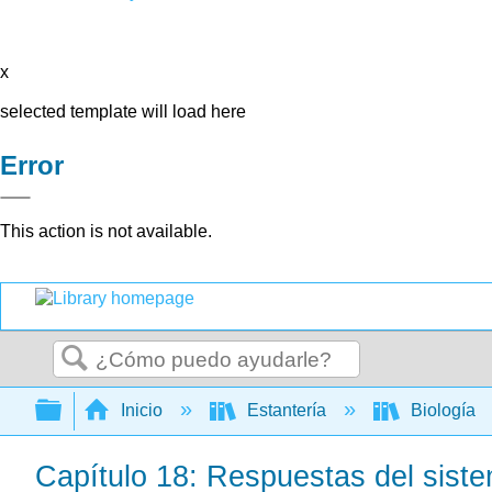
x
selected template will load here
Error
This action is not available.
Buscar
Expandir/contraer jerarquía global
Inicio
Estantería
Biología
Capítulo 18: Respuestas del siste