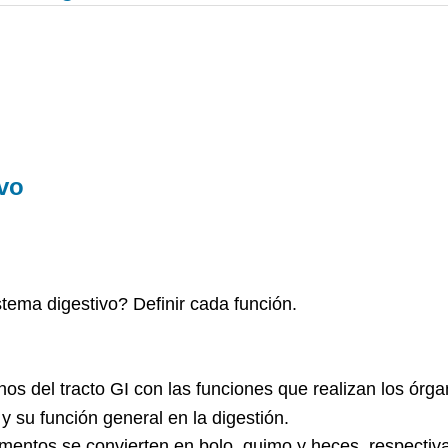
ivo
stema digestivo? Definir cada función.
nos del tracto GI con las funciones que realizan los órga
 y su función general en la digestión.
alimentos se convierten en bolo, quimo y heces, respecti