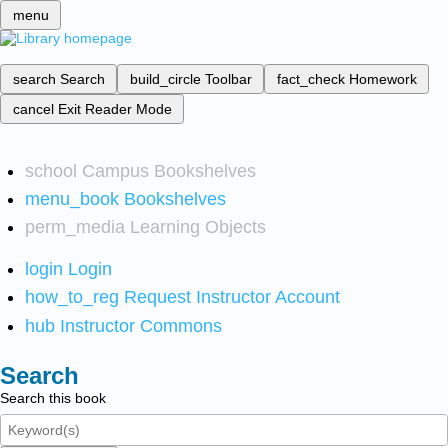
menu
search
Search
build_circle
Toolbar
fact_check
Homework
cancel
Exit Reader Mode
school
Campus Bookshelves
menu_book
Bookshelves
perm_media
Learning Objects
login
Login
how_to_reg
Request Instructor Account
hub
Instructor Commons
Search
Search this book