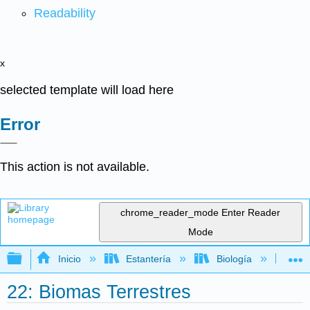
Readability
x
selected template will load here
Error
This action is not available.
chrome_reader_mode
Enter Reader
Mode
Expandir/contraer jerarquía global
Inicio
Estantería
Biología
Bo
22: Biomas Terrestres