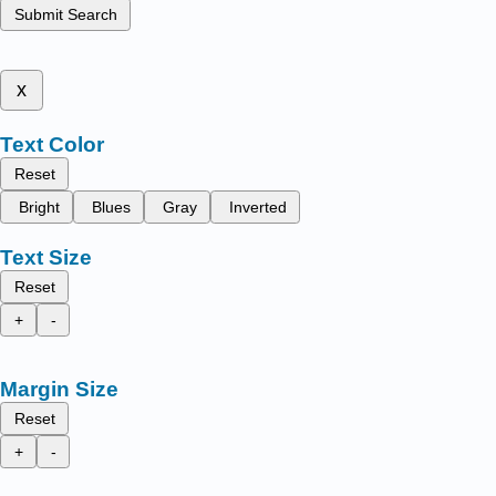
Submit Search
x
Text Color
Reset
Bright
Blues
Gray
Inverted
Text Size
Reset
+
-
Margin Size
Reset
+
-