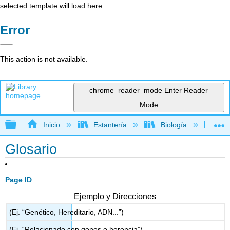
selected template will load here
Error
This action is not available.
chrome_reader_mode
Enter Reader
Mode
Expandir/contraer jerarquía global
Inicio
Estantería
Biología
Bo
Glosario
Page ID
Ejemplo y Direcciones
(Ej. “Genético, Hereditario, ADN...”)
(Ej. “Relacionado con genes o herencia”)