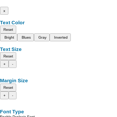
x
Text Color
Reset
Bright
Blues
Gray
Inverted
Text Size
Reset
+
-
Margin Size
Reset
+
-
Font Type
Enable Dyslexic Font