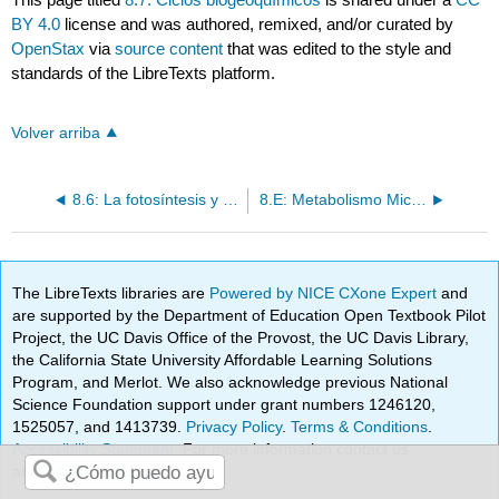
BY 4.0
license and was authored, remixed, and/or curated by
OpenStax
via
source content
that was edited to the style and
standards of the LibreTexts platform.
Volver arriba
8.6: La fotosíntesis y la importancia de la luz
8.E: Metabolismo Microbiano (Ejercicios)
The LibreTexts libraries are
Powered by NICE CXone Expert
and
are supported by the Department of Education Open Textbook Pilot
Project, the UC Davis Office of the Provost, the UC Davis Library,
the California State University Affordable Learning Solutions
Program, and Merlot. We also acknowledge previous National
Science Foundation support under grant numbers 1246120,
1525057, and 1413739.
Privacy Policy
.
Terms & Conditions
.
Accessibility Statement
. For more information contact us
at
info@libretexts.org
.