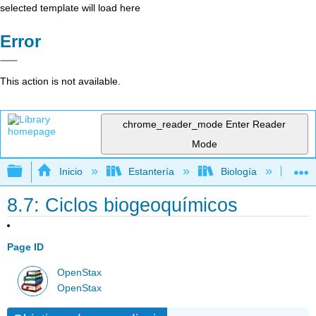
selected template will load here
Error
This action is not available.
chrome_reader_mode
Enter Reader
Mode
Expandir/contraer jerarquía global
Inicio
Estantería
Biología
Mic
8.7: Ciclos biogeoquímicos
Page ID
OpenStax
OpenStax