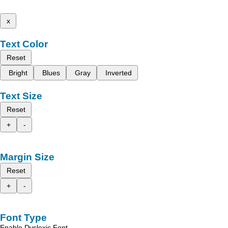
x
Text Color
Reset
Bright
Blues
Gray
Inverted
Text Size
Reset
+
-
Margin Size
Reset
+
-
Font Type
Enable Dyslexic Font