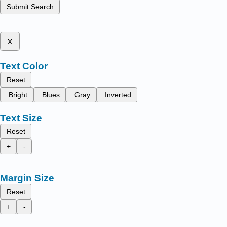
Submit Search
x
Text Color
Reset
Bright
Blues
Gray
Inverted
Text Size
Reset
+
-
Margin Size
Reset
+
-