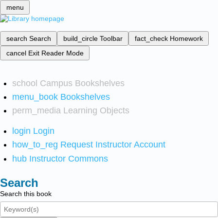
menu
search
Search
build_circle
Toolbar
fact_check
Homework
cancel
Exit Reader Mode
school
Campus Bookshelves
menu_book
Bookshelves
perm_media
Learning Objects
login
Login
how_to_reg
Request Instructor Account
hub
Instructor Commons
Search
Search this book