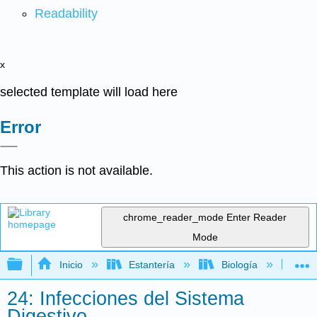
Readability
x
selected template will load here
Error
This action is not available.
chrome_reader_mode
Enter Reader
Mode
Expandir/contraer jerarquía global
Inicio
Estantería
Biología
Mic
24: Infecciones del Sistema
Digestivo