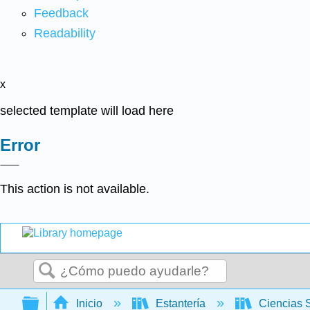
Feedback
Readability
x
selected template will load here
Error
This action is not available.
Buscar
Expandir/contraer jerarquía global
Inicio
Estantería
Ciencias 