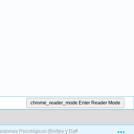
chrome_reader_mode
Enter Reader Mode
Exp
tornos Psicológicos (Bridley y Daffin)