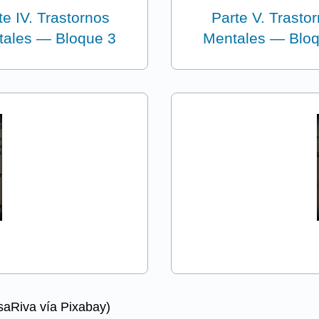
te IV. Trastornos
Parte V. Trasto
ales — Bloque 3
Mentales — Blo
isaRiva vía Pixabay)