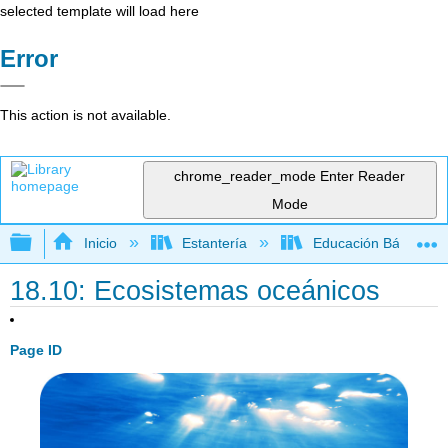
selected template will load here
Error
This action is not available.
chrome_reader_mode
Enter Reader
Mode
Expandir/contraer jerarquía global
Inicio
Estantería
Educación Básica
18.10: Ecosistemas oceánicos
Page ID