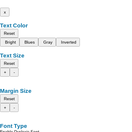
x
Text Color
Reset
Bright
Blues
Gray
Inverted
Text Size
Reset
+
-
Margin Size
Reset
+
-
Font Type
Enable Dyslexic Font