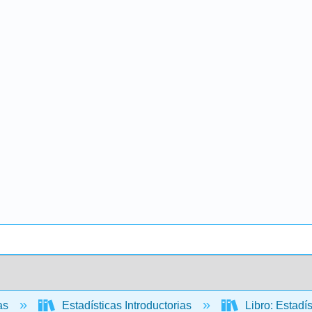
cas
Estadísticas Introductorias
Libro: Estadís