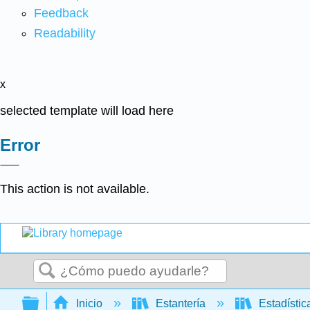
Feedback
Readability
x
selected template will load here
Error
This action is not available.
Buscar
Expandir/contraer jerarquía global
Inicio
Estantería
Estadísti