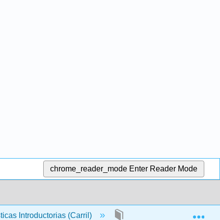
chrome_reader_mode
Enter Reader Mode
Exp
ticas Introductorias (Carril)
14: Regresión