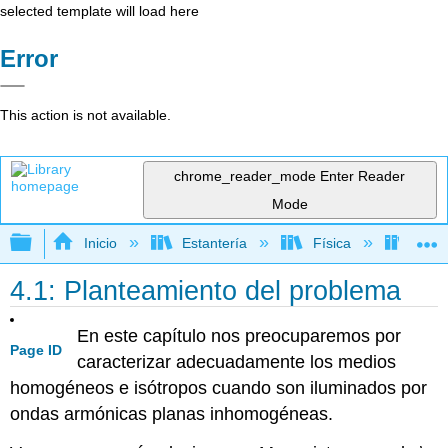
selected template will load here
Error
This action is not available.
chrome_reader_mode
Enter Reader
Mode
Expandir/contraer jerarquía global
Inicio
Estantería
Física
Óptic
4.1: Planteamiento del problema
En este capítulo nos preocuparemos por
Page ID
caracterizar adecuadamente los medios
homogéneos e isótropos cuando son iluminados por
ondas armónicas planas inhomogéneas.