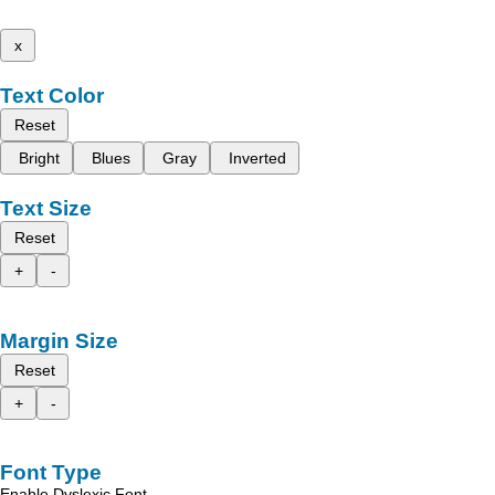
x
Text Color
Reset
Bright
Blues
Gray
Inverted
Text Size
Reset
+
-
Margin Size
Reset
+
-
Font Type
Enable Dyslexic Font