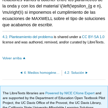
la onda y con los del material \(\left(\epsilon_{g e n},
\mu\right)\) si imponemos el cumplimiento de las
ecuaciones de MAXWELL sobre el tipo de soluciones
que acabamos de escribir.
4.1: Planteamiento del problema
is shared under a
CC BY-SA 1.0
license and was authored, remixed, and/or curated by LibreTexts.
Volver arriba
4: Medios homogéneos e isótropos
4.2: Solución
The LibreTexts libraries are
Powered by NICE CXone Expert
and
are supported by the Department of Education Open Textbook Pilot
Project, the UC Davis Office of the Provost, the UC Davis Library,
the California State University Affordable Learning Solutions