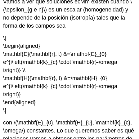
Vamos a ver qué soluciones ecMm existen cuando \
(\epsilon_{g e n}\) es un escalar (homogeneidad) y
no depende de la posición (isotropía) tales que la
forma de los campos sea
\[
\begin{aligned}
\mathbf{E}(\mathbf{r}, t) &=\mathbf{E}_{0}
e^{i\left(\mathbf{k}_{c} \cdot \mathbf{r}-\omega
t\right)} \\
\mathbf{H}(\mathbf{r}, t) &=\mathbf{H}_{0}
e^{i\left(\mathbf{k}_{c} \cdot \mathbf{r}-\omega
t\right)}
\end{aligned}
\]
con \(\mathbf{E}_{0}, \mathbf{H}_{0}, \mathbf{k}_{c},
\omega\) constantes. Lo que queremos saber es qué
relaciones vamos a obtener entre los parámetros de