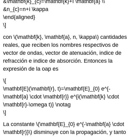
&\mathbf{k}_{c}=\mathbf{k}+i \mathbf{a} \\
&n_{c}=n+i \kappa
\end{aligned}
\]
con \(\mathbf{k}, \mathbf{a}, n, \kappa\) cantidades
reales, que reciben los nombres respectivos de
vector de ondas, vector de atenuación, indice de
refracción e indice de absorción. Entonces la
expresión de la oap es
\[
\mathbf{E}(\mathbf{r}, t)=\mathbf{E}_{0} e^{-
\mathbf{a} \cdot \mathbf{r}} e^{i(\mathbf{k} \cdot
\mathbf{r}-\omega t)} \notag
\]
La constante \(\mathbf{E}_{0} e^{-\mathbf{a} \cdot
\mathbf{r}}\) disminuye con la propagación, y tanto