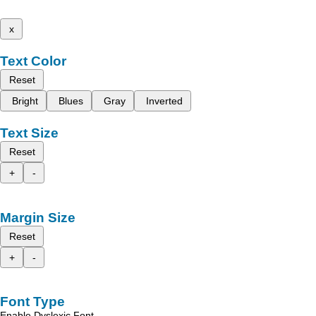
x
Text Color
Reset
Bright
Blues
Gray
Inverted
Text Size
Reset
+
-
Margin Size
Reset
+
-
Font Type
Enable Dyslexic Font