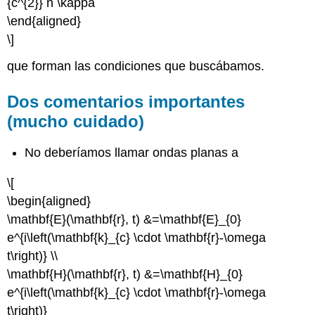
{c^{2}} n \kappa
\end{aligned}
\]
que forman las condiciones que buscábamos.
Dos comentarios importantes
(mucho cuidado)
No deberíamos llamar ondas planas a
\[
\begin{aligned}
\mathbf{E}(\mathbf{r}, t) &=\mathbf{E}_{0}
e^{i\left(\mathbf{k}_{c} \cdot \mathbf{r}-\omega
t\right)} \\
\mathbf{H}(\mathbf{r}, t) &=\mathbf{H}_{0}
e^{i\left(\mathbf{k}_{c} \cdot \mathbf{r}-\omega
t\right)}