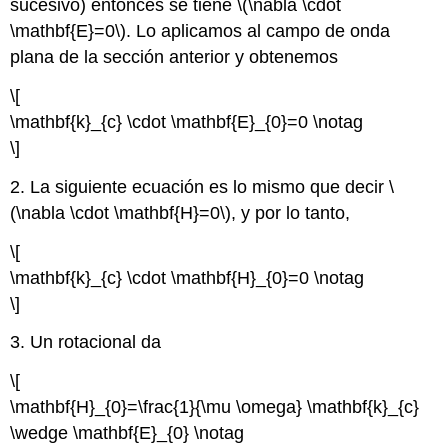
sucesivo) entonces se tiene \(\nabla \cdot
\mathbf{E}=0\). Lo aplicamos al campo de onda
plana de la sección anterior y obtenemos
\[
\mathbf{k}_{c} \cdot \mathbf{E}_{0}=0 \notag
\]
2. La siguiente ecuación es lo mismo que decir \
(\nabla \cdot \mathbf{H}=0\), y por lo tanto,
\[
\mathbf{k}_{c} \cdot \mathbf{H}_{0}=0 \notag
\]
3. Un rotacional da
\[
\mathbf{H}_{0}=\frac{1}{\mu \omega} \mathbf{k}_{c}
\wedge \mathbf{E}_{0} \notag