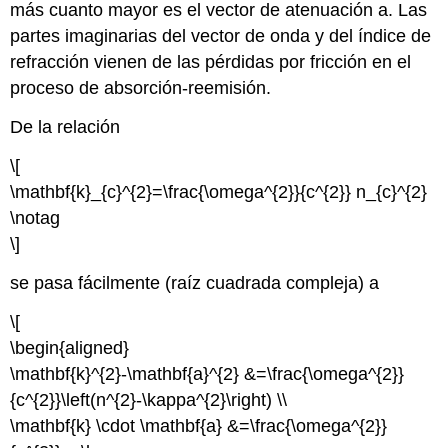
más cuanto mayor es el vector de atenuación a. Las
partes imaginarias del vector de onda y del índice de
refracción vienen de las pérdidas por fricción en el
proceso de absorción-reemisión.
De la relación
\[
\mathbf{k}_{c}^{2}=\frac{\omega^{2}}{c^{2}} n_{c}^{2}
\notag
\]
se pasa fácilmente (raíz cuadrada compleja) a
\[
\begin{aligned}
\mathbf{k}^{2}-\mathbf{a}^{2} &=\frac{\omega^{2}}
{c^{2}}\left(n^{2}-\kappa^{2}\right) \\
\mathbf{k} \cdot \mathbf{a} &=\frac{\omega^{2}}