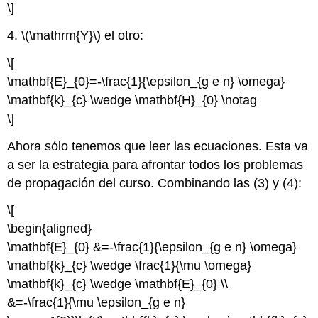
\]
4. \(\mathrm{Y}\) el otro:
\[
\mathbf{E}_{0}=-\frac{1}{\epsilon_{g e n} \omega}
\mathbf{k}_{c} \wedge \mathbf{H}_{0} \notag
\]
Ahora sólo tenemos que leer las ecuaciones. Esta va
a ser la estrategia para afrontar todos los problemas
de propagación del curso. Combinando las (3) y (4):
\[
\begin{aligned}
\mathbf{E}_{0} &=-\frac{1}{\epsilon_{g e n} \omega}
\mathbf{k}_{c} \wedge \frac{1}{\mu \omega}
\mathbf{k}_{c} \wedge \mathbf{E}_{0} \\
&=-\frac{1}{\mu \epsilon_{g e n}