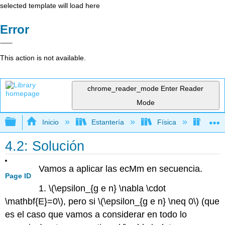
selected template will load here
Error
This action is not available.
chrome_reader_mode
Enter Reader
Mode
Expandir/contraer jerarquía global
Inicio
Estantería
Física
Óptic
4.2: Solución
Vamos a aplicar las ecMm en secuencia.
Page ID
1. \(\epsilon_{g e n} \nabla \cdot
\mathbf{E}=0\), pero si \(\epsilon_{g e n} \neq 0\) (que
es el caso que vamos a considerar en todo lo