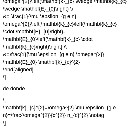
\omega^{2}}\left(\mathbf{k}_{c} \wedge \mathbf{k}_{c}
\wedge \mathbf{E}_{0}\right) \\
&=-\frac{1}{\mu \epsilon_{g e n}
\omega^{2}}\left[\mathbf{k}_{c}\left(\mathbf{k}_{c}
\cdot \mathbf{E}_{0}\right)-
\mathbf{E}_{0}\left(\mathbf{k}_{c} \cdot
\mathbf{k}_{c}\right)\right] \\
&=\frac{1}{\mu \epsilon_{g e n} \omega^{2}}
\mathbf{E}_{0} \mathbf{k}_{c}^{2}
\end{aligned}
\]
de donde
\[
\mathbf{k}_{c}^{2}=\omega^{2} \mu \epsilon_{g e
n}=\frac{\omega^{2}}{c^{2}} n_{c}^{2} \notag
\]