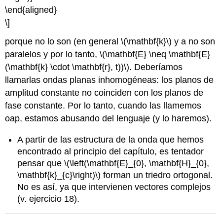
\end{aligned}
\]
porque no lo son (en general \(\mathbf{k}\) y a no son
paralelos y por lo tanto, \(\mathbf{E} \neq \mathbf{E}
(\mathbf{k} \cdot \mathbf{r}, t))\). Deberíamos
llamarlas ondas planas inhomogéneas: los planos de
amplitud constante no coinciden con los planos de
fase constante. Por lo tanto, cuando las llamemos
oap, estamos abusando del lenguaje (y lo haremos).
A partir de las estructura de la onda que hemos
encontrado al principio del capítulo, es tentador
pensar que \(\left(\mathbf{E}_{0}, \mathbf{H}_{0},
\mathbf{k}_{c}\right)\) forman un triedro ortogonal.
No es así, ya que intervienen vectores complejos
(v. ejercicio 18).