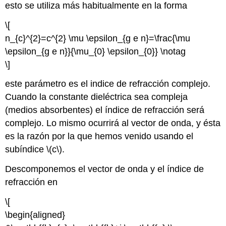
esto se utiliza más habitualmente en la forma
\[
n_{c}^{2}=c^{2} \mu \epsilon_{g e n}=\frac{\mu
\epsilon_{g e n}}{\mu_{0} \epsilon_{0}} \notag
\]
este parámetro es el indice de refracción complejo.
Cuando la constante dieléctrica sea compleja
(medios absorbentes) el índice de refracción será
complejo. Lo mismo ocurrirá al vector de onda, y ésta
es la razón por la que hemos venido usando el
subíndice \(c\).
Descomponemos el vector de onda y el índice de
refracción en
\[
\begin{aligned}