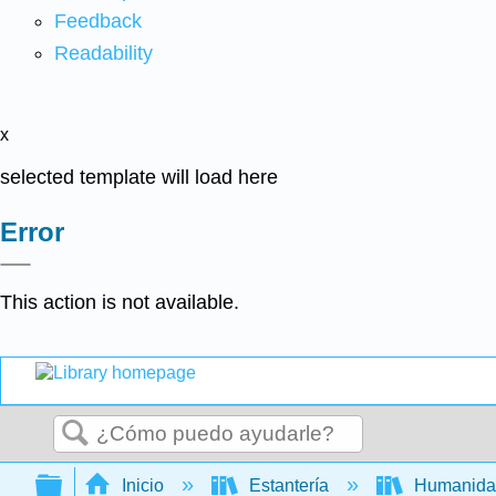
Feedback
Readability
x
selected template will load here
Error
This action is not available.
Buscar
Expandir/contraer jerarquía global
Inicio
Estantería
Humanid