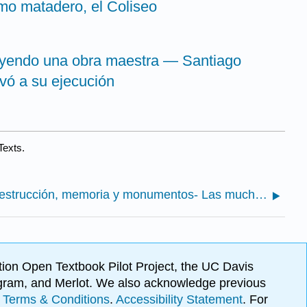
omo matadero, el Coliseo
uyendo una obra maestra — Santiago
vó a su ejecución
Texts.
3.1: Destrucción, memoria y monumentos- Las muchas vidas del Partenón
ion Open Textbook Pilot Project, the UC Davis
Program, and Merlot. We also acknowledge previous
.
Terms & Conditions
.
Accessibility Statement
. For