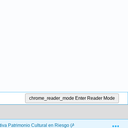
chrome_reader_mode
Enter Reader Mode
Exp
cativa Patrimonio Cultural en Riesgo (ARQUES)
3: Rui