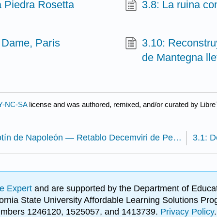
 Piedra Rosetta
3.8: La ruina c
e Dame, París
3.10: Reconstr
de Mantegna lle
Y-NC-SA
license and was authored, remixed, and/or curated by Libre
2.10: Botín de Napoleón — Retablo Decemviri de Perugino (precioso)
e Expert
and are supported by the Department of Educat
lifornia State University Affordable Learning Solutions 
 numbers 1246120, 1525057, and 1413739.
Privacy Policy