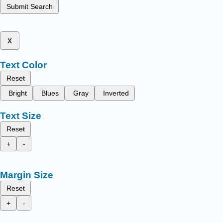
Submit Search
x
Text Color
Reset
Bright
Blues
Gray
Inverted
Text Size
Reset
+
-
Margin Size
Reset
+
-