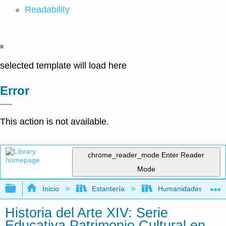
Readability
x
selected template will load here
Error
This action is not available.
chrome_reader_mode
Enter Reader
Mode
Expandir/contraer jerarquía global
Inicio
Estantería
Humanidades
Historia del Arte XIV: Serie
Educativa Patrimonio Cultural en