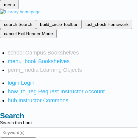
menu
search
Search
build_circle
Toolbar
fact_check
Homework
cancel
Exit Reader Mode
school
Campus Bookshelves
menu_book
Bookshelves
perm_media
Learning Objects
login
Login
how_to_reg
Request Instructor Account
hub
Instructor Commons
Search
Search this book