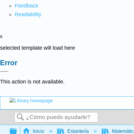
Feedback
Readability
x
selected template will load here
Error
This action is not available.
Buscar
Expandir/contraer jerarquía global
Inicio
Estantería
Matemáti