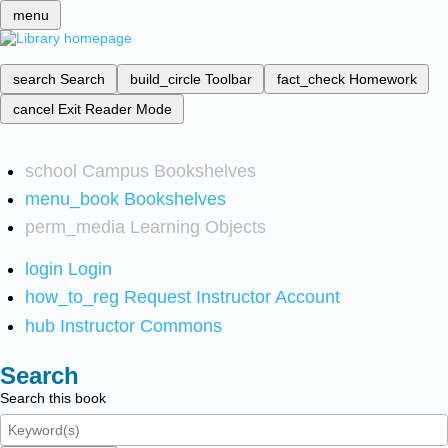
menu
search
Search
build_circle
Toolbar
fact_check
Homework
cancel
Exit Reader Mode
school
Campus Bookshelves
menu_book
Bookshelves
perm_media
Learning Objects
login
Login
how_to_reg
Request Instructor Account
hub
Instructor Commons
Search
Search this book