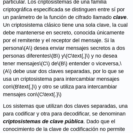
particular. Los criptosistemas de una familia
criptográfica especificada se distinguen entre sí por
un parámetro de la función de cifrado llamado
clave
.
Un criptosistema clásico tiene una sola clave, la cual
debe mantenerse en secreto, conocida únicamente
por el remitente y el receptor del mensaje. Si la
persona
\(A\)
desea enviar mensajes secretos a dos
personas diferentes
\(B\)
y
\(C\text{,}\)
y no desea
tener mensajes
\(C\)
de
\(B\)
entender o viceversa,
\
(A\)
debe usar dos claves separadas, por lo que se
usa un criptosistema para intercambiar mensajes
con
\(B\text{,}\)
y otro se utiliza para intercambiar
mensajes con
\(C\text{.}\)
Los sistemas que utilizan dos claves separadas, una
para codificar y otra para decodificar, se denominan
criptosistemas de clave pública
. Dado que el
conocimiento de la clave de codificación no permite