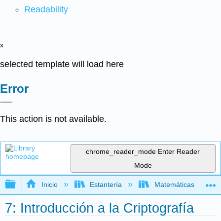
Readability
x
selected template will load here
Error
This action is not available.
chrome_reader_mode
Enter Reader
Mode
Expandir/contraer jerarquía global
Inicio
Estantería
Matemáticas
7: Introducción a la Criptografía