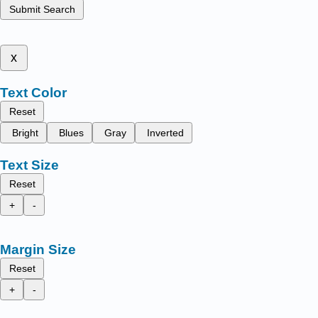
Submit Search
x
Text Color
Reset
Bright
Blues
Gray
Inverted
Text Size
Reset
+
-
Margin Size
Reset
+
-