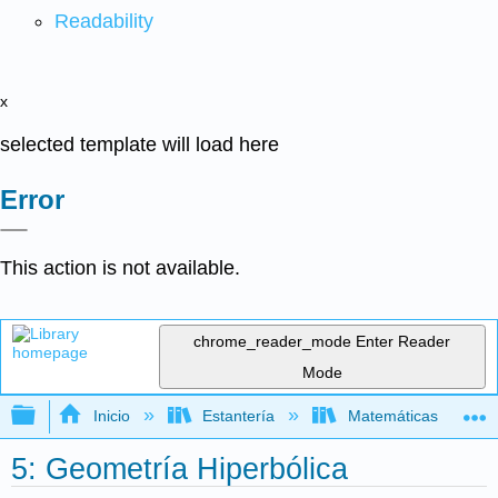
Readability
x
selected template will load here
Error
This action is not available.
chrome_reader_mode
Enter Reader
Mode
Expandir/contraer jerarquía global
Inicio
Estantería
Matemáticas
5: Geometría Hiperbólica