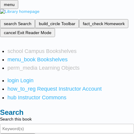
menu
search
Search
build_circle
Toolbar
fact_check
Homework
cancel
Exit Reader Mode
school
Campus Bookshelves
menu_book
Bookshelves
perm_media
Learning Objects
login
Login
how_to_reg
Request Instructor Account
hub
Instructor Commons
Search
Search this book