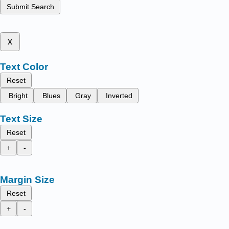
Submit Search
x
Text Color
Reset
Bright
Blues
Gray
Inverted
Text Size
Reset
+
-
Margin Size
Reset
+
-