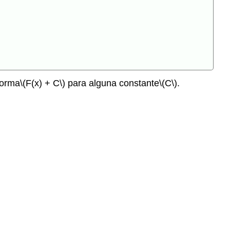
forma
\(F(x) + C\)
para alguna constante
\(C\)
.