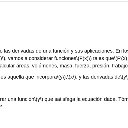
las derivadas de una función y sus aplicaciones. En lo
)\)
, vamos a considerar funciones
\(F(x)\)
tales que
\(F'(x)
 calcular áreas, volúmenes, masa, fuerza, presión, traba
 es aquella que incorpora
\(y\)
,
\(x\)
, y las derivadas de
\(y\
rar una función
\(y\)
que satisfaga la ecuación dada. Tó
?