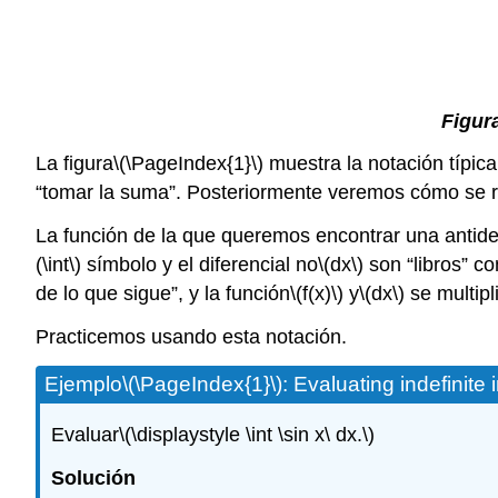
Figur
La figura
\(\PageIndex{1}\)
muestra la notación típica 
“tomar la suma”. Posteriormente veremos cómo se 
La función de la que queremos encontrar una antid
(\int\)
símbolo y el diferencial no
\(dx\)
son “libros” co
de lo que sigue”, y la función
\(f(x)\)
y
\(dx\)
se multipli
Practicemos usando esta notación.
Ejemplo
\(\PageIndex{1}\)
: Evaluating indefinite 
Evaluar
\(\displaystyle \int \sin x\ dx.\)
Solución