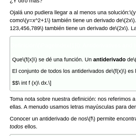
¿Y otro más?
Ojalá uno pudiera llegar a al menos una solución:
\(
como
\(y=x^2+1\)
también tiene un derivado de
\(2x\)
123,456,789\)
también tiene un derivado de
\(2x\)
. L
Definición
\(\PageIndex{1}\)
: Antiderivatives and I
Que
\(f(x)\)
se dé una función. Un
antiderivado
de
\
El conjunto de todos los antiderivados de
\(f(x)\)
es 
$$\ int f (x)\ dx.\]
Toma nota sobre nuestra definición: nos referimos 
ellas. A menudo usamos letras mayúsculas para den
Conocer un antiderivado de nos
\(f\)
permite encontr
todos
ellos.