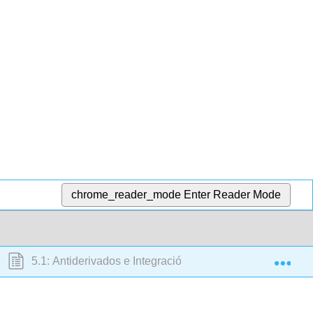
chrome_reader_mode
Enter Reader Mode
Exp
5.1: Antiderivados e Integración Indefinida