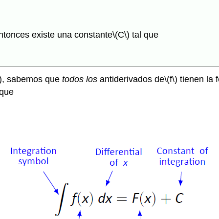
ntonces existe una constante
\(C\)
tal que
)
, sabemos que
todos los
antiderivados de
\(f\)
tienen la 
 que