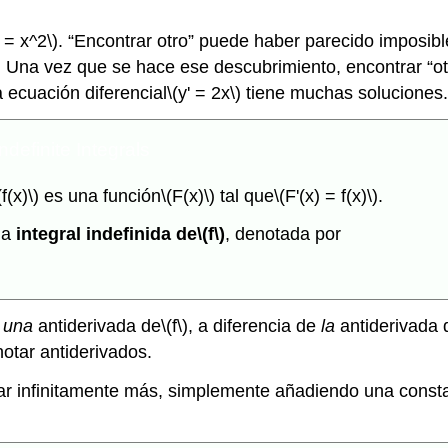
y = x^2\)
. “Encontrar otro” puede haber parecido imposib
. Una vez que se hace ese descubrimiento, encontrar “otro
a ecuación diferencial
\(y' = 2x\)
tiene muchas soluciones. 
ndefinite Integrals
(f(x)\)
es una función
\(F(x)\)
tal que
\(F'(x) = f(x)\)
.
la
integral indefinida de
\(f\)
, denotada por
a
una
antiderivada de
\(f\)
, a diferencia de
la
antiderivada 
otar antiderivados.
ar infinitamente más, simplemente añadiendo una consta