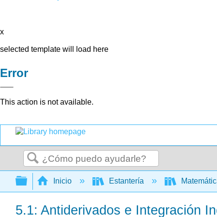
x
selected template will load here
Error
This action is not available.
Buscar
Expandir/contraer jerarquía global
Inicio
Estantería
Matemáti
5.1: Antiderivados e Integración In