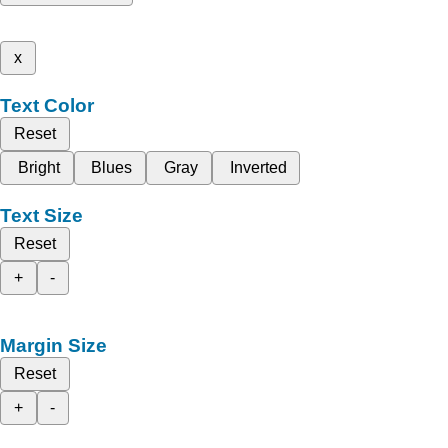
x
Text Color
Reset
Bright
Blues
Gray
Inverted
Text Size
Reset
+
-
Margin Size
Reset
+
-