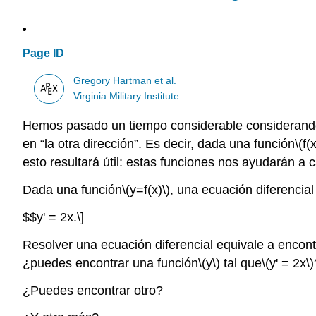
Page ID
Gregory Hartman et al.
Virginia Military Institute
Hemos pasado un tiempo considerable considerando 
en “la otra dirección”. Es decir, dada una función
\(f(x
esto resultará útil: estas funciones nos ayudarán a
Dada una función
\(y=f(x)\)
, una ecuación diferencial
$$y' = 2x.\]
Resolver una ecuación diferencial equivale a encont
¿puedes encontrar una función
\(y\)
tal que
\(y' = 2x\)
¿Puedes encontrar otro?