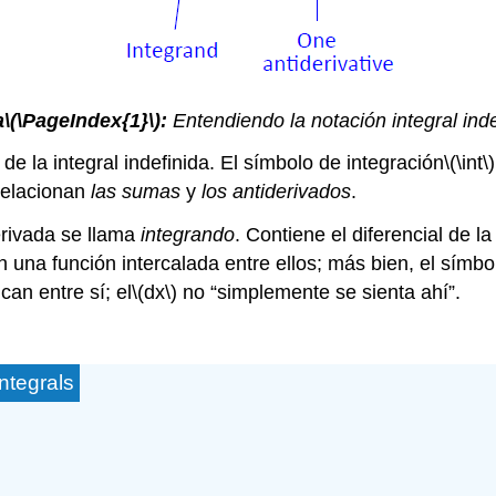
a
\(\PageIndex{1}\)
:
Entendiendo la notación integral inde
de la integral indefinida. El símbolo de integración
\(\int\)
relacionan
las sumas
y
los antiderivados
.
erivada se llama
integrando
. Contiene el diferencial de 
n una función intercalada entre ellos; más bien, el símbo
can entre sí; el
\(dx\)
no “simplemente se sienta ahí”.
integrals