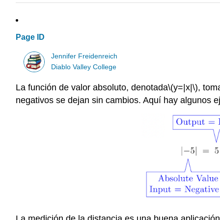
Page ID
Jennifer Freidenreich
Diablo Valley College
La función de valor absoluto, denotada
\(y=|x|\)
, tom
negativos se dejan sin cambios. Aquí hay algunos e
La medición de la distancia es una buena aplicación