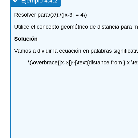
Ejemplo 4.4.2
Resolver para
\(x\)
:
\(|x-3| = 4\)
Utilice el concepto geométrico de distancia para m
Solución
Vamos a dividir la ecuación en palabras significati
\(\overbrace{|x-3|}^{\text{distance from } x \t