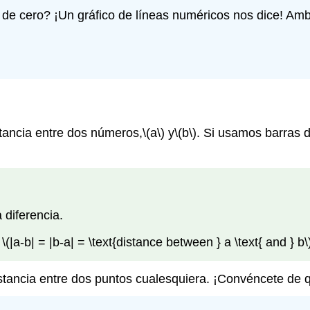
de cero? ¡Un gráfico de líneas numéricos nos dice! Am
stancia entre dos números,
\(a\)
y
\(b\)
. Si usamos barras d
 diferencia.
\(|a-b| = |b-a| = \text{distance between } a \text{ and } b\
istancia entre dos puntos cualesquiera. ¡Convéncete de q