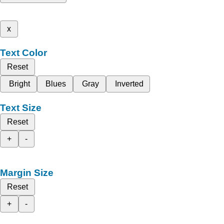
x
Text Color
Reset
Bright
Blues
Gray
Inverted
Text Size
Reset
+
-
Margin Size
Reset
+
-