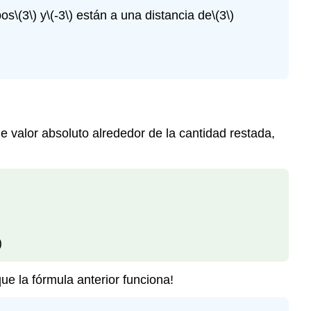
bos
\(3\)
y
\(-3\)
están a una distancia de
\(3\)
e valor absoluto alrededor de la cantidad restada,
)
ue la fórmula anterior funciona!