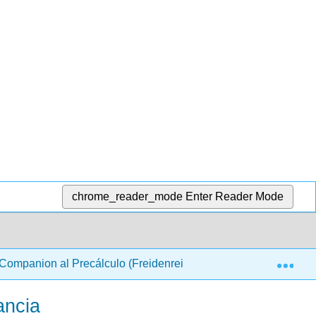
chrome_reader_mode
Enter Reader Mode
Exp
Companion al Precálculo (Freidenreich)
4: Desigual
ancia