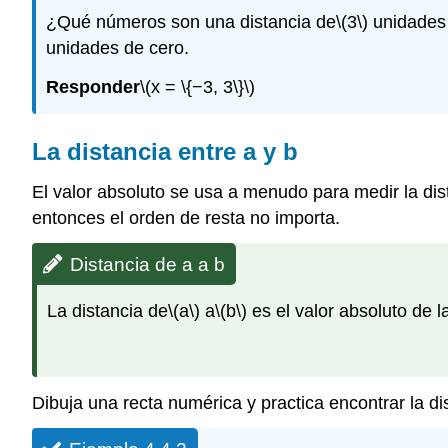
¿Qué números son una distancia de
\(3\)
unidades 
unidades de cero.
Responder
\(x = \{−3, 3\}\)
La distancia entre a y b
El valor absoluto se usa a menudo para medir la di
entonces el orden de resta no importa.
Distancia de a a b
La distancia de
\(a\)
a
\(b\)
es el valor absoluto de la
Dibuja una recta numérica y practica encontrar la d