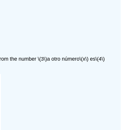
 from the number \(3\)
a otro número
\(x\)
es
\(4\)