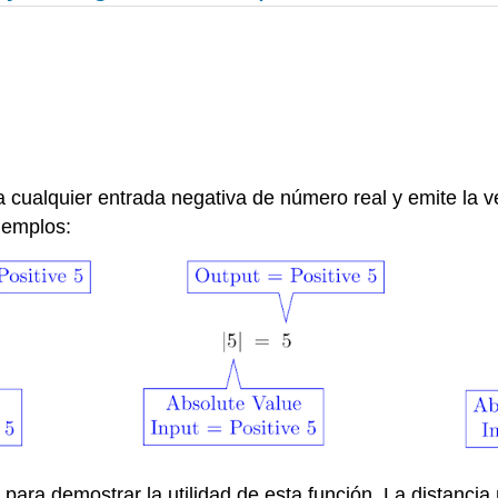
a cualquier entrada negativa de número real y emite la 
jemplos:
 para demostrar la utilidad de esta función. La distanci