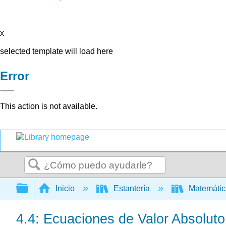
x
selected template will load here
Error
This action is not available.
Buscar
Expandir/contraer jerarquía global
Inicio
Estantería
Matemáti
4.4: Ecuaciones de Valor Absoluto