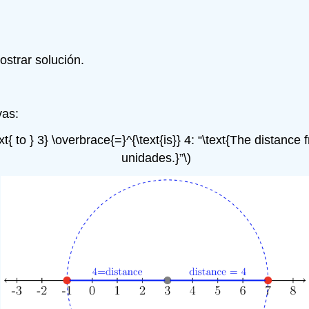
ostrar solución.
vas:
ext{ to } 3} \overbrace{=}^{\text{is}} 4: “\text{The distance
unidades.}”\)