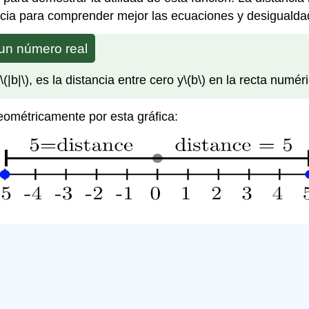
tancia para comprender mejor las ecuaciones y desigualda
 un número real
\(|b|\)
, es la distancia entre cero y
\(b\)
en la recta numéri
eométricamente por esta gráfica: