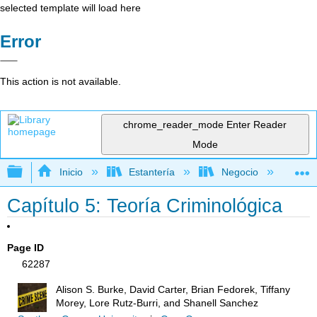
selected template will load here
Error
This action is not available.
chrome_reader_mode
Enter Reader
Mode
Expandir/contraer jerarquía global
Inicio
Estantería
Negocio
De
Capítulo 5: Teoría Criminológica
Page ID
62287
Alison S. Burke, David Carter, Brian Fedorek, Tiffany
Morey, Lore Rutz-Burri, and Shanell Sanchez