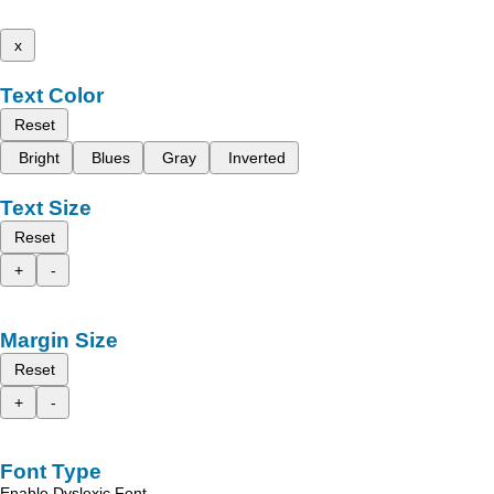
x
Text Color
Reset
Bright
Blues
Gray
Inverted
Text Size
Reset
+
-
Margin Size
Reset
+
-
Font Type
Enable Dyslexic Font