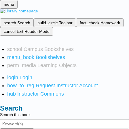
menu
search
Search
build_circle
Toolbar
fact_check
Homework
cancel
Exit Reader Mode
school
Campus Bookshelves
menu_book
Bookshelves
perm_media
Learning Objects
login
Login
how_to_reg
Request Instructor Account
hub
Instructor Commons
Search
Search this book