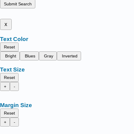
Submit Search
x
Text Color
Reset
Bright
Blues
Gray
Inverted
Text Size
Reset
+
-
Margin Size
Reset
+
-