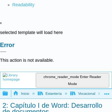
Readability
x
selected template will load here
Error
This action is not available.
chrome_reader_mode
Enter Reader
Mode
Expandir/contraer jerarquía global
Inicio
Estantería
Vocacional
2: Capítulo I de Word: Desarrollo
de documentos