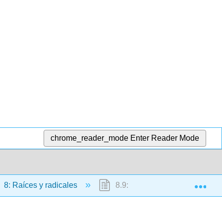
chrome_reader_mode
Enter Reader Mode
Exp
8: Raíces y radicales
8.9: Utilizar el Sistema de N