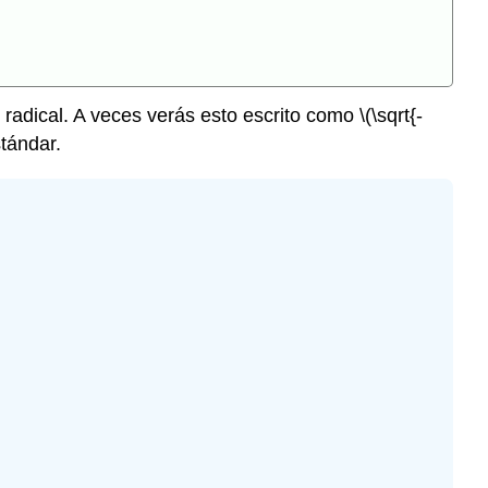
Ejercicio
\
(\PageIndex{7}\)
Ejercicio
 radical. A veces verás esto escrito como
\(\sqrt{-
\
tándar.
(\PageIndex{8}\)
Ejemplo
\
(\PageIndex{5}\)
Ejercicio
\
(\PageIndex{9}\)
Ejercicio
\
(\PageIndex{10}\)
Ejemplo
\
(\PageIndex{6}\)
Ejercicio