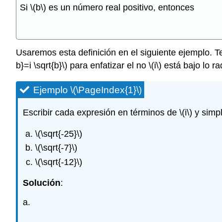
Si
\(b\)
es un número real positivo, entonces
Usaremos esta definición en el siguiente ejemplo. 
b}=i \sqrt{b}\)
para enfatizar el no
\(i\)
está bajo lo ra
Ejemplo
\(\PageIndex{1}\)
Escribir cada expresión en términos de
\(i\)
y simpl
\(\sqrt{-25}\)
\(\sqrt{-7}\)
\(\sqrt{-12}\)
Solución
:
a.