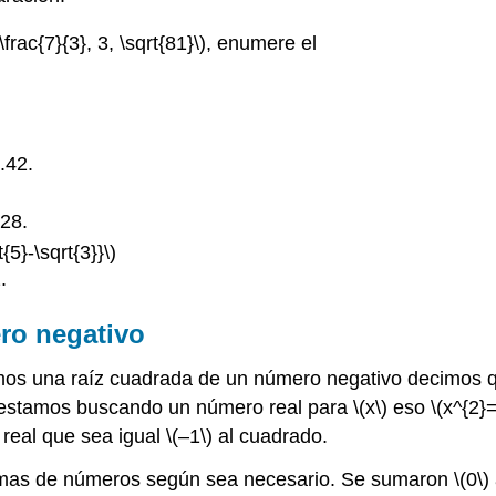
 \frac{7}{3}, 3, \sqrt{81}\)
, enumere el
.42.
.28.
t{5}-\sqrt{3}}\)
.
ero negativo
os una raíz cuadrada de un número negativo decimos qu
 estamos buscando un número real para
\(x\)
eso
\(x^{2}=
real que sea igual
\(–1\)
al cuadrado.
emas de números según sea necesario. Se sumaron
\(0\)