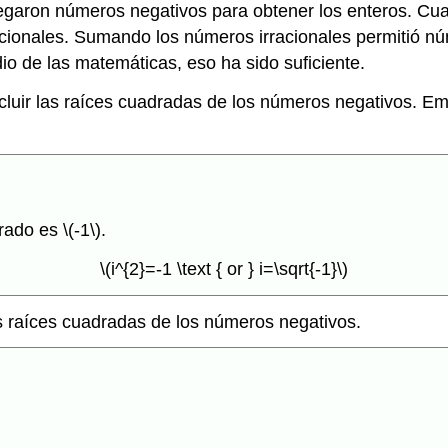
egaron números negativos para obtener los enteros. Cua
acionales. Sumando los números irracionales permitió 
io de las matemáticas, eso ha sido suficiente.
luir las raíces cuadradas de los números negativos. E
rado es
\(-1\)
.
\(i^{2}=-1 \text { or } i=\sqrt{-1}\)
las raíces cuadradas de los números negativos.