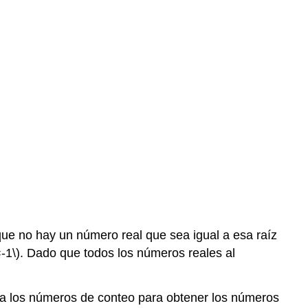
Ejemplo
\
(\PageIndex{1}\)
Ejercicio
\
(\PageIndex{1}\)
Ejercicio
\
(\PageIndex{2}\)
Sumar
o
restar
números
complejos
e no hay un número real que sea igual a esa raíz
Ejemplo
-1\)
. Dado que todos los números reales al
\
(\PageIndex{2}\)
Ejercicio
a los números de conteo para obtener los números
\