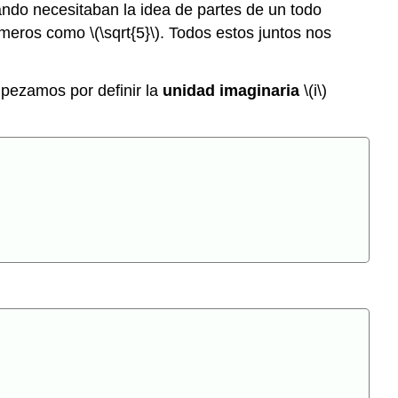
ndo necesitaban la idea de partes de un todo
(\PageIndex{3}\)
números como
\(\sqrt{5}\)
. Todos estos juntos nos
Ejercicio
\
(\PageIndex{4}\)
mpezamos por definir la
unidad imaginaria
\(i\)
Ejemplo
\
(\PageIndex{3}\)
Ejercicio
\
(\PageIndex{5}\)
Ejercicio
\
(\PageIndex{6}\)
Multiplicar
números
complejos
Ejemplo
\
(\PageIndex{4}\)