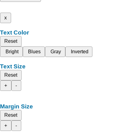
x
Text Color
Reset
Bright
Blues
Gray
Inverted
Text Size
Reset
+
-
Margin Size
Reset
+
-