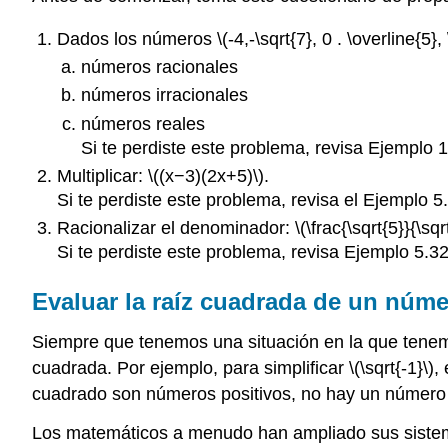
Dados los números
\(-4,-\sqrt{7}, 0 . \overline{5},
números racionales
números irracionales
números reales
Si te perdiste este problema, revisa Ejemplo 1
Multiplicar:
\((x−3)(2x+5)\)
.
Si te perdiste este problema, revisa el Ejemplo 5
Racionalizar el denominador:
\(\frac{\sqrt{5}}{\sqr
Si te perdiste este problema, revisa Ejemplo 5.32
Evaluar la raíz cuadrada de un núm
Siempre que tenemos una situación en la que tenem
cuadrada. Por ejemplo, para simplificar
\(\sqrt{-1}\)
,
cuadrado son números positivos, no hay un número 
Los matemáticos a menudo han ampliado sus sist