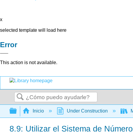
x
selected template will load here
Error
This action is not available.
Buscar
Expandir/contraer jerarquía global
Inicio
Under Construction
M
8.9: Utilizar el Sistema de Númer