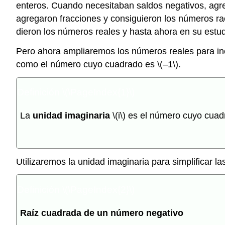
enteros. Cuando necesitaban saldos negativos, agr
agregaron fracciones y consiguieron los números r
dieron los números reales y hasta ahora en su estud
Pero ahora ampliaremos los números reales para inc
como el número cuyo cuadrado es
\(–1\)
.
Definición
\(\PageIndex{1}\)
La
unidad imaginaria
\(i\)
es el número cuyo cuad
Utilizaremos la unidad imaginaria para simplificar 
Definición
\(\PageIndex{2}\)
Raíz cuadrada de un número negativo