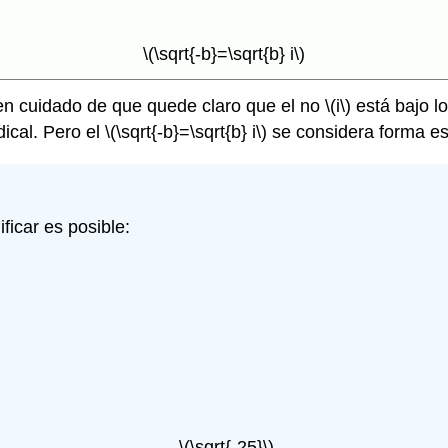
\(\sqrt{-b}=\sqrt{b} i\)
Ten cuidado de que quede claro que el no
\(i\)
está bajo lo
dical. Pero el
\(\sqrt{-b}=\sqrt{b} i\)
se considera forma es
ificar es posible:
\(\sqrt{-25}\)